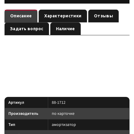
Описание
Характеристики
Отзывы
Задать вопрос
Наличие
— амортизатор
(линейка
). Ось:
88-1712
подвеска
по названию
, лифт:
. Позиция из каталога подвески
передняя
по названию
Custom's Tuning.
позиция подобрана под модель и назначение из
Преимущество:
названия — сверяйте лифт, ось и нагрузку до заказа.
Характеристики
Артикул
88-1712
Производитель
по карточке
Тип
амортизатор