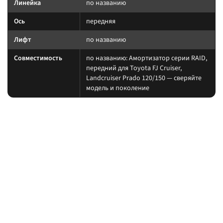
Линейка
по названию
Ось
передняя
Лифт
по названию
Совместимость
по названию: Амортизатор серии RAID,
передний для Toyota FJ Cruiser,
Landcruiser Prado 120/150 — сверяйте
модель и поколение
На какие авто / совместимость
Подбирайте амортизатор под ту же величину лифта, что и пружины/
рессоры. При увеличении хода часто нужны регулируемая тяга Панара,
удлинённые тормозные шланги и контроль кастора.
на другой лифт или ось без сверки таблицы; на
Когда не ставить:
поколение авто, которого нет в названии.
В каких комплектах встречается
Согласуйте упругие элементы и амортизаторы одного лифта. Готовые