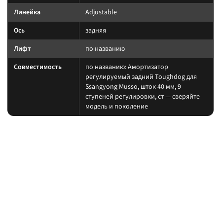
Линейка
Adjustable
Ось
задняя
Лифт
по названию
Совместимость
по названию: Амортизатор
регулируемый задний Toughdog для
Ssangyong Musso, шток 40 мм, 9
ступеней регулировки, ст — сверяйте
модель и поколение
На какие авто / совместимость
Подбирайте амортизатор под ту же величину лифта, что и пружины/
рессоры. При увеличении хода часто нужны регулируемая тяга Панара,
удлинённые тормозные шланги и контроль кастора.
на другой лифт или ось без сверки таблицы; на
Когда не ставить:
поколение авто, которого нет в названии.
В каких комплектах встречается