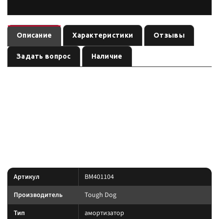
Описание
Характеристики
Отзывы
Задать вопрос
Наличие
— амортизатор
(линейка
). Ось:
BM401104
Tough Dog
Adjustable
, лифт:
. Позиция из каталога подвески Custom's
задняя
по названию
Tuning.
линейка под экспедицию и нагрузку: Foam Cell, Nitro
Преимущество:
Gas и регулируемые 9-stage там, где это указано в названии позиции.
Характеристики
Артикул
BM401104
Производитель
Tough Dog
Тип
амортизатор