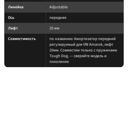
Линейка
Adjustable
Ось
передняя
Лифт
20 мм
Совместимость
по названию: Амортизатор передний
регулируемый для VW Amarok, лифт
20мм. Совместим только с пружинами
Tough Dog. — сверяйте модель и
поколение
На какие авто / совместимость
Подбирайте амортизатор под ту же величину лифта, что и пружины/
рессоры. При увеличении хода часто нужны регулируемая тяга Панара,
удлинённые тормозные шланги и контроль кастора.
на другой лифт или ось без сверки таблицы; на
Когда не ставить:
поколение авто, которого нет в названии.
В каких комплектах встречается