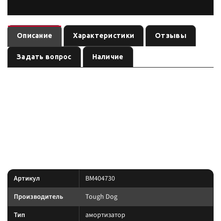
Описание
Характеристики
Отзывы
Задать вопрос
Наличие
— амортизатор
(линейка
). Ось:
BM404730
Tough Dog
Adjustable
, лифт:
. Позиция из каталога подвески Custom's
передняя
20 мм
Tuning.
линейка под экспедицию и нагрузку: Foam Cell, Nitro
Преимущество:
Gas и регулируемые 9-stage там, где это указано в названии позиции.
Характеристики
Артикул
BM404730
Производитель
Tough Dog
Тип
амортизатор