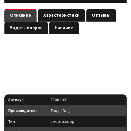
Описание
Характеристики
Отзывы
Задать вопрос
Наличие
— амортизатор
(линейка
). Ось:
FC401100
Tough Dog
Tough Dog
, лифт:
. Позиция из каталога подвески
передняя
по названию
Custom's Tuning.
линейка под экспедицию и нагрузку: Foam Cell, Nitro
Преимущество:
Gas и регулируемые 9-stage там, где это указано в названии позиции.
Характеристики
Артикул
FC401100
Производитель
Tough Dog
Тип
амортизатор