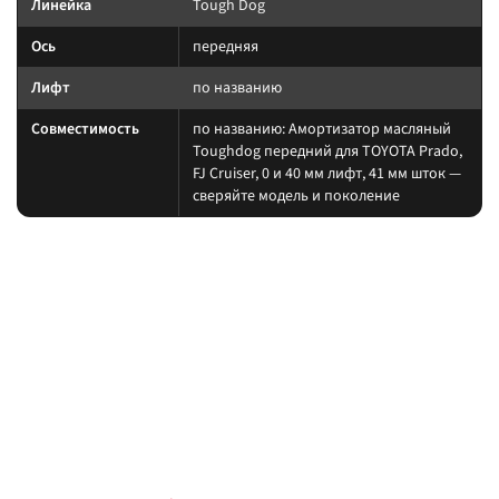
Линейка
Tough Dog
Ось
передняя
Лифт
по названию
Совместимость
по названию: Амортизатор масляный
Toughdog передний для TOYOTA Prado,
FJ Cruiser, 0 и 40 мм лифт, 41 мм шток —
сверяйте модель и поколение
На какие авто / совместимость
Подбирайте амортизатор под ту же величину лифта, что и пружины/
рессоры. При увеличении хода часто нужны регулируемая тяга Панара,
удлинённые тормозные шланги и контроль кастора.
на другой лифт или ось без сверки таблицы; на
Когда не ставить:
поколение авто, которого нет в названии.
В каких комплектах встречается
Согласуйте упругие элементы и амортизаторы одного лифта. Готовые