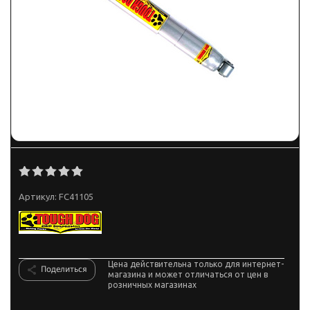
Артикул:
FC41105
Цена действительна только для интернет-
Поделиться
магазина и может отличаться от цен в
розничных магазинах