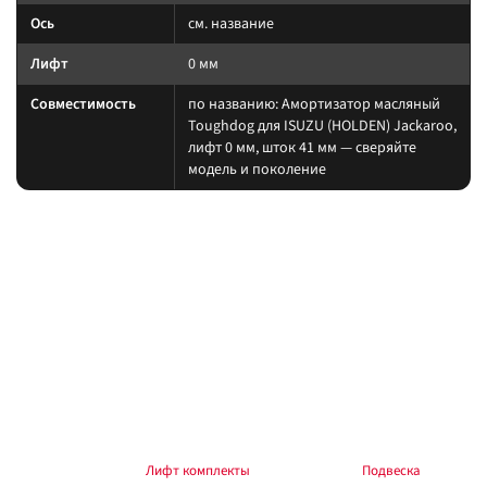
Ось
см. название
Лифт
0 мм
Совместимость
по названию: Амортизатор масляный
Toughdog для ISUZU (HOLDEN) Jackaroo,
лифт 0 мм, шток 41 мм — сверяйте
модель и поколение
На какие авто / совместимость
Подбирайте амортизатор под ту же величину лифта, что и пружины/
рессоры. При увеличении хода часто нужны регулируемая тяга Панара,
удлинённые тормозные шланги и контроль кастора.
на другой лифт или ось без сверки таблицы; на
Когда не ставить:
поколение авто, которого нет в названии.
В каких комплектах встречается
Согласуйте упругие элементы и амортизаторы одного лифта. Готовые
наборы — в разделе
Лифт комплекты
, общий раздел —
Подвеска
.