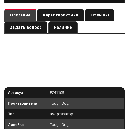
Описание
Характеристики
Отзывы
Задать вопрос
Наличие
— амортизатор
(линейка
). Ось:
FC41105
Tough Dog
Tough Dog
см.
, лифт:
. Позиция из каталога подвески Custom's Tuning.
название
0 мм
линейка под экспедицию и нагрузку: Foam Cell, Nitro
Преимущество:
Gas и регулируемые 9-stage там, где это указано в названии позиции.
Характеристики
Артикул
FC41105
Производитель
Tough Dog
Тип
амортизатор
Линейка
Tough Dog