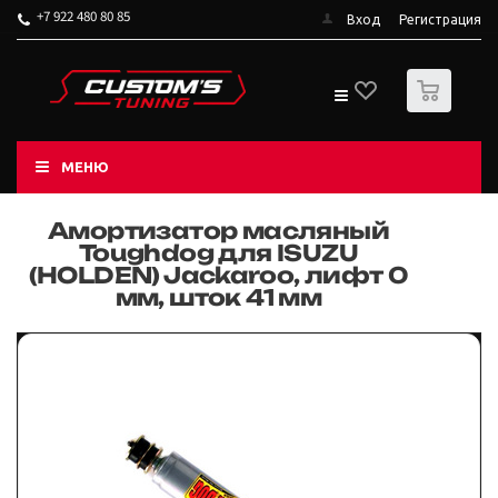
+7 922 480 80 85
Вход
Регистрация
0
МЕНЮ
Амортизатор масляный
Toughdog для ISUZU
(HOLDEN) Jackaroo, лифт 0
мм, шток 41 мм