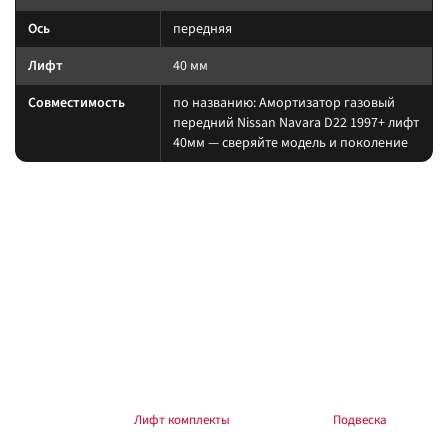
Ось
передняя
Лифт
40 мм
Совместимость
по названию: Амортизатор газовый
передний Nissan Navara D22 1997+ лифт
40мм — сверяйте модель и поколение
На какие авто / совместимость
Подбирайте амортизатор под ту же величину лифта, что и пружины/
рессоры. При увеличении хода часто нужны регулируемая тяга Панара,
удлинённые тормозные шланги и контроль кастора.
на другой лифт или ось без сверки таблицы; на
Когда не ставить:
поколение авто, которого нет в названии.
В каких комплектах встречается
Согласуйте упругие элементы и амортизаторы одного лифта. Готовые
наборы — в разделе
Лифт комплекты
, общий раздел —
Подвеска
.