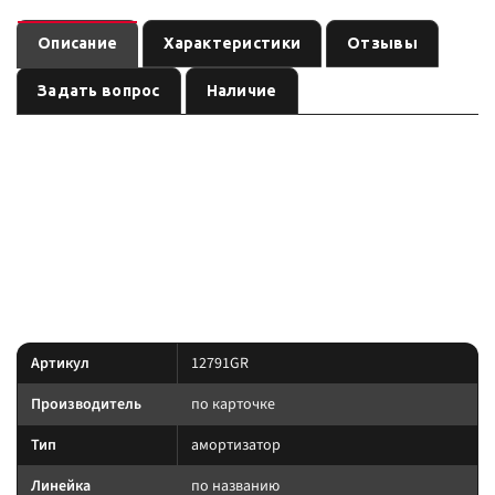
Описание
Характеристики
Отзывы
Задать вопрос
Наличие
— амортизатор
(линейка
). Ось:
12791GR
подвеска
по названию
, лифт:
. Позиция из каталога подвески Custom's
передняя
40 мм
Tuning.
позиция подобрана под модель и назначение из
Преимущество:
названия — сверяйте лифт, ось и нагрузку до заказа.
Характеристики
Артикул
12791GR
Производитель
по карточке
Тип
амортизатор
Линейка
по названию