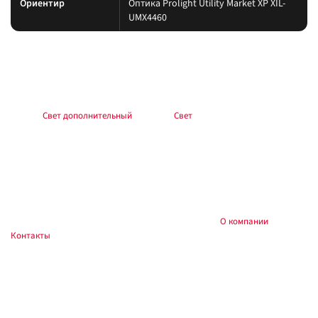
Ориентир
Оптика Prolight Utility Market XP XIL-
UMX4460
Подбор и совместимость
Свет подбирайте по креплению, пылевлагозащите и потреблению тока.
Учитывайте нагрев корпуса и угол светового пятна (spot/flood/combo).
Раздел:
Свет дополнительный
. Каталог:
Свет
.
Установка
Фиксируйте на силовые точки, защищайте проводку гофрой, не
пережимайте шланги и датчики. После монтажа проверьте нагрев
контактов и работу штатного света.
Купить и установить в
, Тюмень:
О компании
,
Custom's Tuning
Контакты
. Доставка по России.
Частые вопросы
Как подключить?
Силовую линию — через реле и предохранитель у АКБ; массу — на раму.