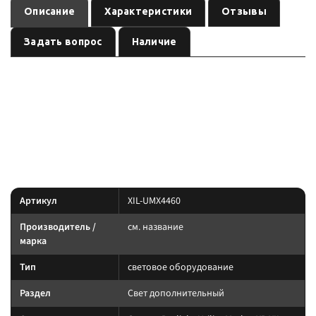
Описание
Характеристики
Отзывы
Задать вопрос
Наличие
— световое
Оптика Prolight Utility Market XP XIL-UMX4460
оборудование
, артикул
.
см. название
XIL-UMX4460
Световое оборудование: подбирайте по креплению, IP-защите и току.
Силовую линию ведите через реле и предохранитель.
Характеристики
Артикул
XIL-UMX4460
Производитель /
см. название
марка
Тип
световое оборудование
Раздел
Свет дополнительный