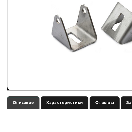
Описание
Характеристики
Отзывы
За
Кронштейн в передний бампер РИФ для светодиодной фары
РИФ — доп. свет и сопутствующие элементы. Крепление, пылевлагозащиту