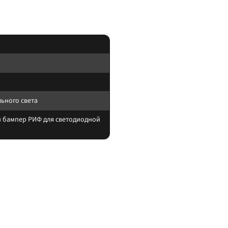
ьного света
 бампер РИФ для светодиодной
тывайте нагрев корпуса и угол светового пятна (spot/flood/combo).