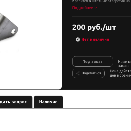
Крепится в штатные отверстия на 
Подробнее
200 руб./шт
Нет в наличии
Под заказ
Наши м
заказа
Цена дейст
Поделиться
цен в розни
дать вопрос
Наличие
— крепление доп. света
, артикул
.
 SM-810F
РИФ
RIF000-99016
 и потребление тока сверяйте по названию и артикулу.