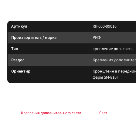
Характеристики
Артикул
RIF000-99016
Производитель / марка
РИФ
Тип
крепление доп. света
Раздел
Крепления дополнител
Ориентир
Кронштейн в передний
фары SM-810F
Подбор и совместимость
Свет подбирайте по креплению, пылевлагозащите и потреблению тока. Учи
Раздел:
Крепления дополнительного света
. Каталог:
Свет
.
Установка