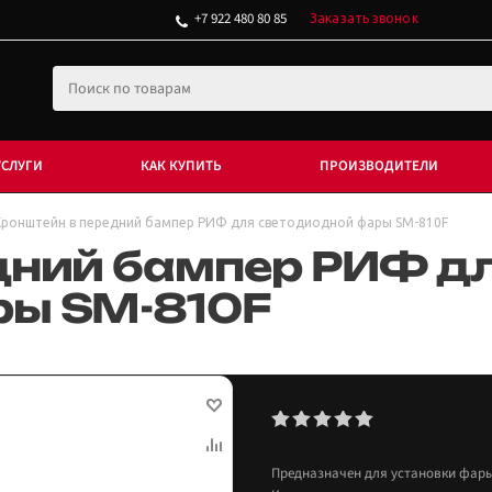
+7 922 480 80 85
Заказать звонок
УСЛУГИ
КАК КУПИТЬ
ПРОИЗВОДИТЕЛИ
Кронштейн в передний бампер РИФ для светодиодной фары SM-810F
дний бампер РИФ д
ры SM-810F
Предназначен для установки фары