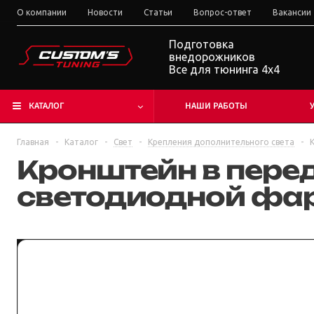
О компании
Новости
Статьи
Вопрос-ответ
Вакансии
Подготовка
внедорожников
Все для тюнинга 4x4
КАТАЛОГ
НАШИ РАБОТЫ
Главная
-
Каталог
-
Свет
-
Крепления дополнительного света
-
Кронштейн в пере
светодиодной фа