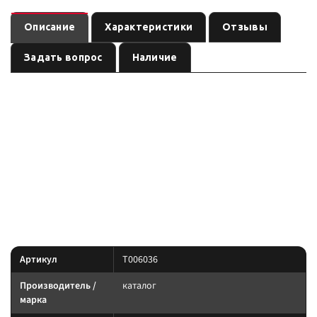
Описание
Характеристики
Отзывы
Задать вопрос
Наличие
Динамический строп (рывковый) Tplus 4,5 т 7 м серия
— товар раздела бренда
, артикул
&quot;Туризм&quot;
каталог
. Карточка собрана по данным линейки производителя и
T006036
маркировке позиции; перед заказом сверьте параметры с вашей
задачей.
Параметры — по названию и артикулу 1С; при отсутствии паспорта
производителя сверяйте совместимость до заказа.
Характеристики
Артикул
T006036
Производитель /
каталог
марка