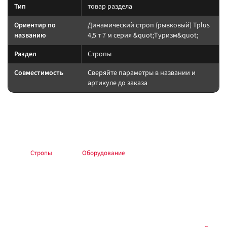
Тип
товар раздела
Ориентир по
Динамический строп (рывковый) Tplus
названию
4,5 т 7 м серия &quot;Туризм&quot;
Раздел
Стропы
Совместимость
Сверяйте параметры в названии и
артикуле до заказа
Подбор и совместимость
Сверяйте назначение по названию и разделу; при сомнении —
консультация в магазине.
Раздел:
Стропы
. Каталог:
Оборудование
.
Установка и применение
Следуйте инструкции производителя. Для шин/дисков — балансировка
и контроль давления; для электрооборудования — предохранитель у
АКБ; для химии — средства защиты.