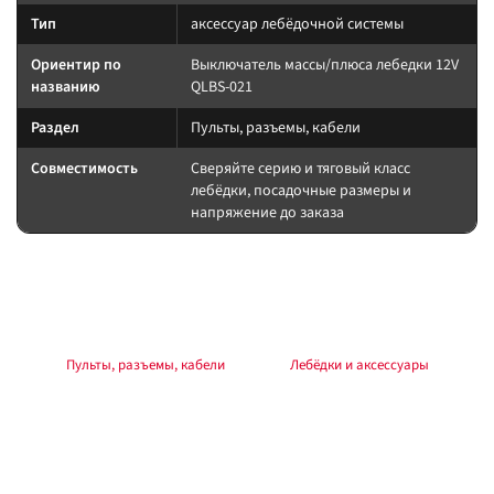
Тип
аксессуар лебёдочной системы
Ориентир по
Выключатель массы/плюса лебедки 12V
названию
QLBS-021
Раздел
Пульты, разъемы, кабели
Совместимость
Сверяйте серию и тяговый класс
лебёдки, посадочные размеры и
напряжение до заказа
Подбор и совместимость
Аксессуар лебёдочной системы: сверьте назначение по названию и
совместимость с вашей лебёдкой.
Раздел:
Пульты, разъемы, кабели
. Каталог:
Лебёдки и аксессуары
.
Установка
Работы выполняйте по инструкции к лебёдке и аксессуару. Силовые
соединения — через предохранитель у АКБ, с контролем полярности и