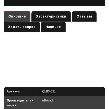
Описание
Характеристики
Отзывы
Задать вопрос
Наличие
— аксессуар
Выключатель массы/плюса лебедки 12V QLBS-021
лебёдочной системы бренда
, артикул
. Карточка
offroad
QLBS-021
собрана по данным линейки производителя и маркировке позиции;
перед заказом сверьте совместимость с вашей лебёдкой.
Параметры — по названию и артикулу; при отсутствии паспорта
производителя сверяйте совместимость до заказа.
Характеристики
Артикул
QLBS-021
Производитель /
offroad
марка