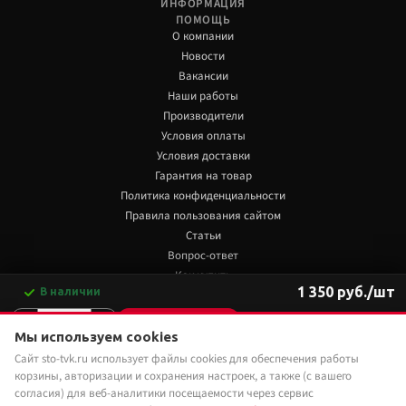
ИНФОРМАЦИЯ
ПОМОЩЬ
О компании
Новости
Вакансии
Наши работы
Производители
Условия оплаты
Условия доставки
Гарантия на товар
Политика конфиденциальности
Правила пользования сайтом
Статьи
Вопрос-ответ
Как купить
1 350 руб./шт
В наличии
Обзоры
-
+
В корзину
+7 922 480 80 85
Мы используем cookies
Сайт sto-tvk.ru использует файлы cookies для обеспечения работы
Мы в социальных сетях:
Купить в 1 клик
корзины, авторизации и сохранения настроек, а также (с вашего
согласия) для веб-аналитики посещаемости через сервис