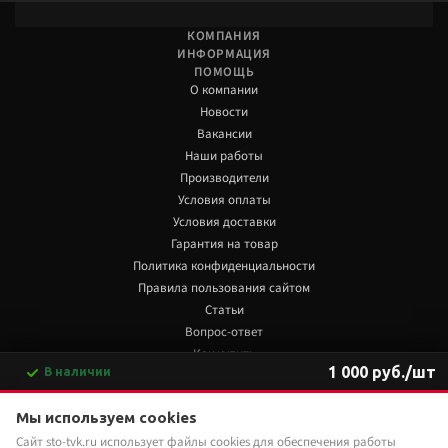
КОМПАНИЯ
ИНФОРМАЦИЯ
ПОМОЩЬ
О компании
Новости
Вакансии
Наши работы
Производители
Условия оплаты
Условия доставки
Гарантия на товар
Политика конфиденциальности
Правила пользования сайтом
Статьи
Вопрос-ответ
Как купить
1 000 руб./шт
В наличии
Обзоры
-
+
В корзину
+7 922 480 80 85
Мы используем cookies
Сайт sto-tvk.ru использует файлы cookies для обеспечения работы
Мы в социальных сетях:
Купить в 1 клик