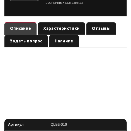
розничных магазинах
Описание
Характеристики
Отзывы
Задать вопрос
Наличие
Выключатель массы/плюса лебедки 12000 LBS 12V 350А
— аксессуар лебёдочной системы бренда
, артикул
QLBS-010
offroad
. Карточка собрана по данным линейки производителя и
QLBS-010
маркировке позиции; перед заказом сверьте совместимость с вашей
лебёдкой.
Параметры — по названию и артикулу; при отсутствии паспорта
производителя сверяйте совместимость до заказа.
Характеристики
Артикул
QLBS-010