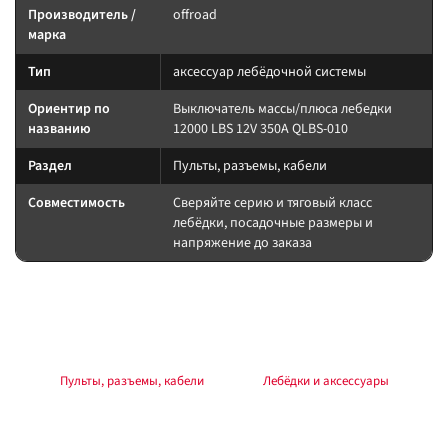
Производитель /
offroad
марка
Тип
аксессуар лебёдочной системы
Ориентир по
Выключатель массы/плюса лебедки
названию
12000 LBS 12V 350А QLBS-010
Раздел
Пульты, разъемы, кабели
Совместимость
Сверяйте серию и тяговый класс
лебёдки, посадочные размеры и
напряжение до заказа
Подбор и совместимость
Аксессуар лебёдочной системы: сверьте назначение по названию и
совместимость с вашей лебёдкой.
Раздел:
Пульты, разъемы, кабели
. Каталог:
Лебёдки и аксессуары
.
Установка