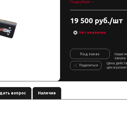
Подробнее
19 500 руб./шт
Нет в наличии
Под заказ
Наши м
заказа
Цена дейст
Поделиться
цен в розни
дать вопрос
Наличие
— площадка / крепление под лебёдку бренда
, артикул
offroad
JKWINCHPL
дителя сверяйте совместимость до заказа.