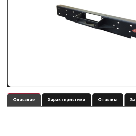
Описание
Характеристики
Отзывы
За
Площадка под лебёдку внутрь бампера для Jeep Wrangler JK
позиции; перед заказом сверьте совместимость с вашей лебёдкой.
Параметры — по названию и артикулу; при отсутствии паспорта произво