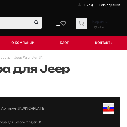
Вход
Регистрация
0
Корзина
пуста
О КОМПАНИИ
БЛОГ
КОНТАКТЫ
ера для Jeep Wrangler JK
а для Jeep
Артикул:
JKWINCHPLATE
ера для Jeep Wrangler JK.