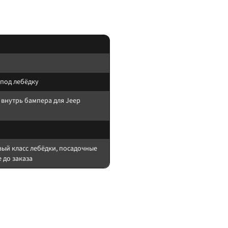
 под лебёдку
 внутрь бампера для Jeep
вый класс лебёдки, посадочные
 до заказа
м/рамой.