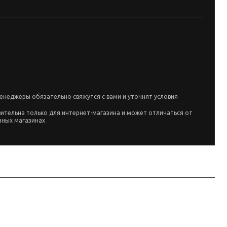
енеджеры обязательно свяжутся с вами и уточнят условия
вительна только для интернет-магазина и может отличаться от
чных магазинах
. Карточка собрана по данным линейки производителя и маркировке
ATE