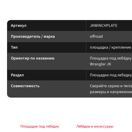
Характеристики
Артикул
JKWINCHPLATE
Производитель / марка
offroad
Тип
площадка / крепление
Ориентир по названию
Площадка под лебёдку
Wrangler JK
Раздел
Площадки под лебедку
Совместимость
Сверяйте серию и тяго
размеры и напряжение
Подбор и совместимость
Площадка должна совпадать с монтажным шаблоном лебёдки и бамперо
Раздел:
Площадки под лебедку
. Каталог:
Лебёдки и аксессуары
.