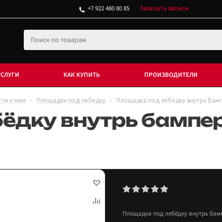
+7 922 480 80 85
Заказать звонок
УСЛУГИ
КАК КУПИТЬ
ПРОИЗВОДИТЕЛИ
сти к ним
-
Площадки под лебедку
-
Площадка под лебёдку внутрь бамп
ёдку внутрь бампер
Площадка под лебёдку внутрь бамп