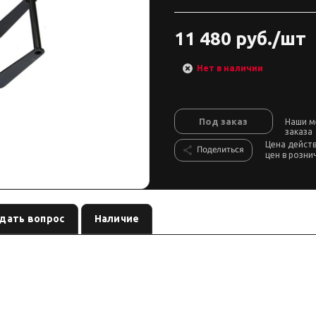
11 480 руб./шт
Нет в наличии
Под заказ
Наши м
заказа
Цена дейст
Поделиться
цен в розни
дать вопрос
Наличие
 под лебёдку бренда
, артикул
. Карточка собрана по дан
РИФ
RIF000-30000
й бампер/лебёдку — сверяйте артикул.