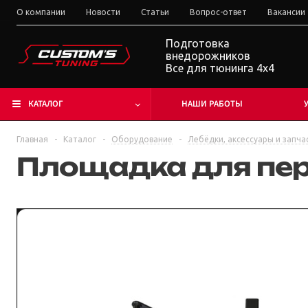
О компании
Новости
Статьи
Вопрос-ответ
Вакансии
Подготовка
внедорожников
Все для тюнинга 4x4
КАТАЛОГ
НАШИ РАБОТЫ
Главная
-
Каталог
-
Оборудование
-
Лебёдки, аксессуары и запча
Площадка для пе