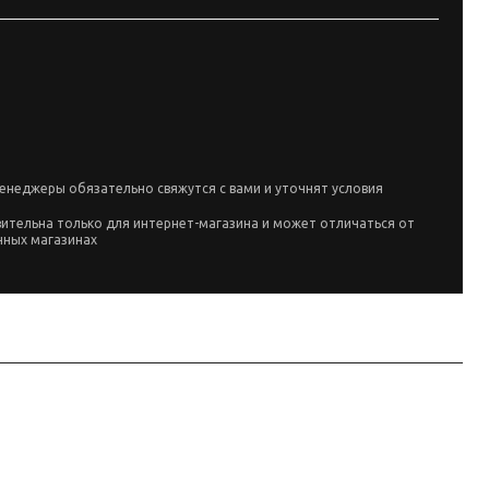
енеджеры обязательно свяжутся с вами и уточнят условия
вительна только для интернет-магазина и может отличаться от
чных магазинах
ным линейки производителя и маркировке позиции; перед заказом сверьте