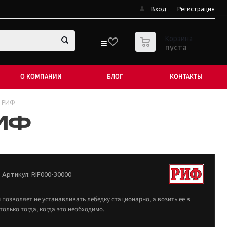
Вход
Регистрация
0
Корзина
пуста
О КОМПАНИИ
БЛОГ
КОНТАКТЫ
и РИФ
РИФ
Артикул:
RIF000-30000
позволяет не устанавливать лебедку стационарно, а возить ее в
олько тогда, когда это необходимо.