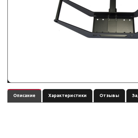
Описание
Характеристики
Отзывы
За
— площадка / крепление
Площадка для переносной лебёдки РИФ
совместимость с вашей лебёдкой.
По данным линейки РИФ: площадки, тросы и выключатели под конкретны