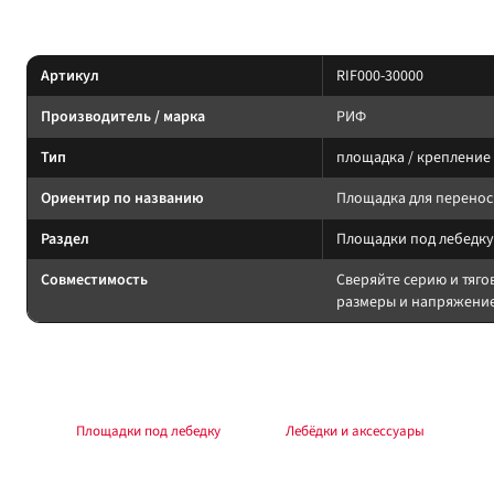
Характеристики
Артикул
RIF000-30000
Производитель / марка
РИФ
Тип
площадка / крепление
Ориентир по названию
Площадка для перенос
Раздел
Площадки под лебедку
Совместимость
Сверяйте серию и тяго
размеры и напряжение
Подбор и совместимость
Площадка должна совпадать с монтажным шаблоном лебёдки и бамперо
Раздел:
Площадки под лебедку
. Каталог:
Лебёдки и аксессуары
.
Установка