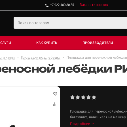
+7 922 480 80 85
Заказать звонок
УСЛУГИ
КАК КУПИТЬ
ПРОИЗВОДИТЕЛИ
сти к ним
-
Площадки под лебедку
-
Площадка для переносной лебёдк
реносной лебёдки 
Площадка для переносной лебедки 
багажнике, навешивая на машину т
Подробнее