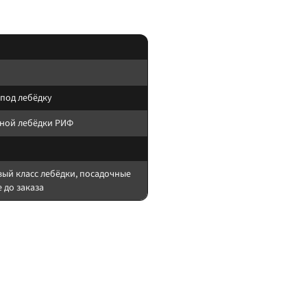
 под лебёдку
ной лебёдки РИФ
вый класс лебёдки, посадочные
 до заказа
м/рамой.