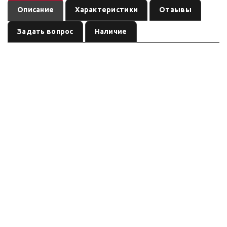
Описание
Характеристики
Отзывы
Задать вопрос
Наличие
—
Лебёдка ЛПЭ81ВИ &quot;Бизон&quot; электрическая 12В
электрическая лебёдка автомобильная / ATV
по названию
, артикул
. Тяговое усилие по названию /
(ориентировочно)
W0965
уточнять, питание см. название, трос: см. название. Характеристики
ниже — ориентир по названию/артикулу (режим сводки); сверьте
шильдик перед заказом.
Серия: по названию
(ориентировочно)
Бренд/серия не выделены в названии однозначно. Параметры — по
маркировке позиции; TDS добавляем только при наличии паспорта
модели.
Характеристики
(ориентировочно)