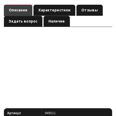
Описание
Характеристики
Отзывы
Задать вопрос
Наличие
Лебёдка электрическая redBTR серия &quot;MISSION
— электрическая лебёдка
IMPOSSIBLE&quot; GEN III 9,5 (12v)
автомобильная / ATV
, артикул
. Тяговое усилие по
redBTR
949511
названию / уточнять, питание 12V, трос: см. название. Купить и
подобрать под площадку можно в Custom's Tuning, Тюмень.
Серия: redBTR
Лебёдка redBTR. Параметры модели — по названию и артикулу;
установка на силовую площадку или бампер. Уточняющие таблицы —
только из паспорта модели.
Характеристики
Артикул
949511