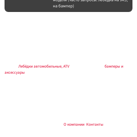
модели (часто запросы: лебёдка на УАЗ,
на бампер)
Подбор и совместимость
Берите тяговое усилие с запасом к массе авто. Для УАЗ и тяжёлых
рамных (включая современные рамники вроде Tank 300) заранее решите
площадку под лебёдку и тип бампера. Синтетика — легче и безопаснее
при обрыве; сталь — устойчивее к абразиву. Сечение кабелей и
предохранитель — под ток модели.
Раздел:
Лебёдки автомобильные, ATV
. Силовые бамперы:
бамперы и
аксессуары
.
Установка
Монтаж на силовую площадку, плюс через предохранитель у АКБ,
надёжная масса на раму. После установки — тест на малой нагрузке.
Установка лебёдки на УАЗ и другие внедорожники — в мастерской
Custom's Tuning, Тюмень.
и установить:
О компании
,
Контакты
. Доставка по
Купить лебёдку
России.