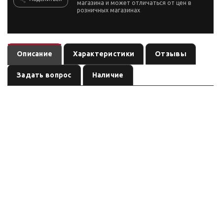
магазина и может отличаться от цен в
розничных магазинах
Описание
Характеристики
Отзывы
Задать вопрос
Наличие
— электрическая лебёдка автомобильная /
Лебедка Walrus 20,0 24v
ATV
, артикул
. Тяговое
по названию (ориентировочно)
282024
усилие по названию / уточнять, питание 24V, трос: см. название.
Характеристики ниже — ориентир по названию/артикулу (режим
сводки); сверьте шильдик перед заказом.
Серия: по названию
(ориентировочно)
Бренд/серия не выделены в названии однозначно. Параметры — по
маркировке позиции; TDS добавляем только при наличии паспорта
модели.