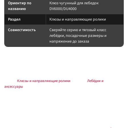
Ориентир по
Клюз чугунный для лебедок
названию
DV6000/DU4000
Раздел
Клюзы и направляющие ролики
Совместимость
Сверяйте серию и тяговый класс
лебёдки, посадочные размеры и
напряжение до заказа
Подбор и совместимость
Клюз должен соответствовать типу троса (синтетика / сталь) и ширине
барабана. Не ставьте стальной трос в клюз под синтетику без втулки.
Раздел:
Клюзы и направляющие ролики
. Каталог:
Лебёдки и
аксессуары
.
Установка
Работы выполняйте по инструкции к лебёдке и аксессуару. Силовые
соединения — через предохранитель у АКБ, с контролем полярности и
момента крепежа. Тест на малой нагрузке до выезда.