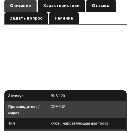
Описание
Характеристики
Отзывы
Задать вопрос
Наличие
— клюз /
Клюз чугунный для лебедок DV6000/DU4000
направляющая для троса бренда
, артикул
.
COMEUP
RUS-120
Карточка собрана по данным линейки производителя и маркировке
позиции; перед заказом сверьте совместимость с вашей лебёдкой.
По данным линейки COMEUP: Seal/Seal Gen2, Solo, Cub, DV/HV.
Совместимость запчасти — по серии и артикулу лебёдки.
Характеристики
Артикул
RUS-120
Производитель /
COMEUP
марка
Тип
клюз / направляющая для троса