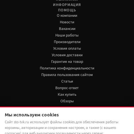
ИНФОРМАЦИЯ
ПОМОЩЬ
О компании
Новости
Вакансии
Наши работы
Производители
Условия оплаты
Условия доставки
Гарантия на товар
Политика конфиденциальности
Правила пользования сайтом
Статьи
Вопрос-ответ
Как купить
Обзоры
+7 922 480 80 85
Мы используем cookies
4 550 руб./шт
Нет в наличии
Сайт sto-tvk.ru использует файлы cookies для обеспечения работы
Мы в социальных сетях:
корзины, авторизации и сохранения настроек, а также (с вашего
Под заказ
Наши менеджеры обязательно свяжутся с
вами и уточнят условия заказа
согласия) для веб-аналитики посещаемости через сервис