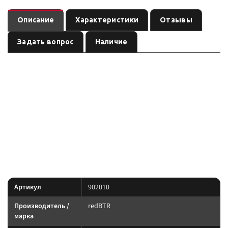
Описание
Характеристики
Отзывы
Задать вопрос
Наличие
Набор аксессуаров для лебедки redBTR серии
— аксессуар лебёдочной системы
&quot;QUATTRO CRAZY&quot;
бренда
, артикул
. Карточка собрана по данным линейки
redBTR
902010
производителя и маркировке позиции; перед заказом сверьте
совместимость с вашей лебёдкой.
По данным линейки redBTR: серии Mission/Hunter/Quattro и аксессуары.
Сверяйте нагрузку блока/троса с тягой лебёдки.
Характеристики
Артикул
902010
Производитель /
redBTR
марка