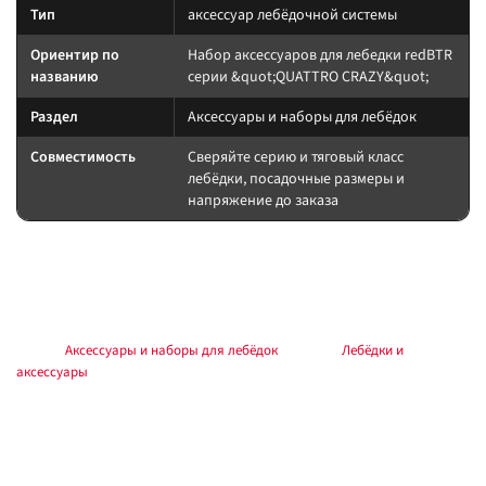
Тип
аксессуар лебёдочной системы
Ориентир по
Набор аксессуаров для лебедки redBTR
названию
серии &quot;QUATTRO CRAZY&quot;
Раздел
Аксессуары и наборы для лебёдок
Совместимость
Сверяйте серию и тяговый класс
лебёдки, посадочные размеры и
напряжение до заказа
Подбор и совместимость
Аксессуар лебёдочной системы: сверьте назначение по названию и
совместимость с вашей лебёдкой.
Раздел:
Аксессуары и наборы для лебёдок
. Каталог:
Лебёдки и
аксессуары
.
Установка
Работы выполняйте по инструкции к лебёдке и аксессуару. Силовые
соединения — через предохранитель у АКБ, с контролем полярности и