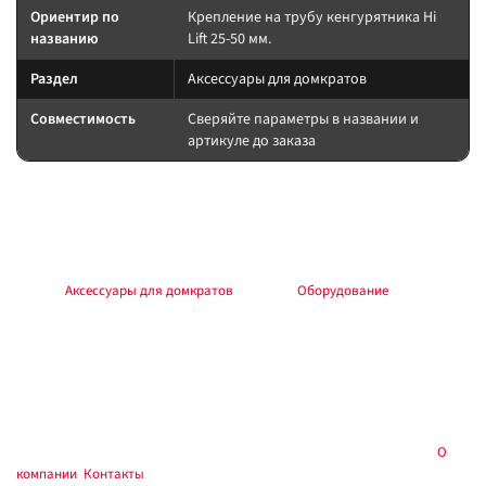
Ориентир по
Крепление на трубу кенгурятника Hi
названию
Lift 25-50 мм.
Раздел
Аксессуары для домкратов
Совместимость
Сверяйте параметры в названии и
артикуле до заказа
Подбор и совместимость
Сверяйте назначение по названию и разделу; при сомнении —
консультация в магазине.
Раздел:
Аксессуары для домкратов
. Каталог:
Оборудование
.
Установка и применение
Следуйте инструкции производителя. Для шин/дисков — балансировка
и контроль давления; для электрооборудования — предохранитель у
АКБ; для химии — средства защиты.
Купить в
, Тюмень — самовывоз и консультация:
О
Custom's Tuning
компании
,
Контакты
.