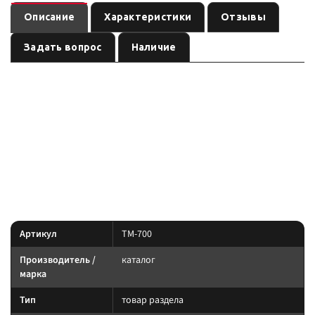
Описание
Характеристики
Отзывы
Задать вопрос
Наличие
— товар
Крепление на трубу кенгурятника Hi Lift 25-50 мм.
раздела бренда
, артикул
. Карточка собрана по
каталог
TM-700
данным линейки производителя и маркировке позиции; перед заказом
сверьте параметры с вашей задачей.
Параметры — по названию и артикулу 1С; при отсутствии паспорта
производителя сверяйте совместимость до заказа.
Характеристики
Артикул
TM-700
Производитель /
каталог
марка
Тип
товар раздела