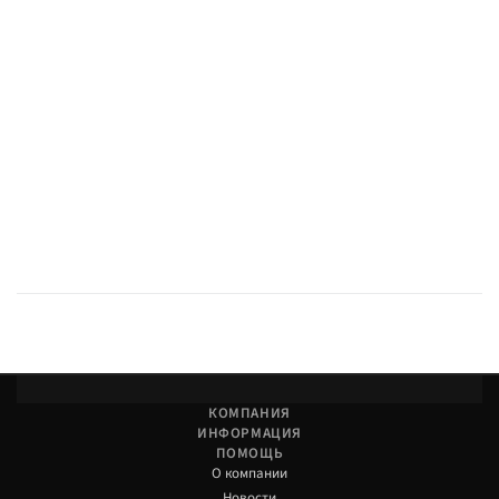
В Custom's Tuning — самовывоз и подбор.
КОМПАНИЯ
ИНФОРМАЦИЯ
ПОМОЩЬ
О компании
Новости