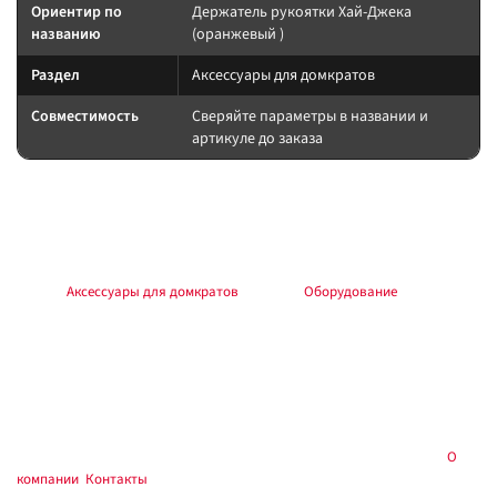
Ориентир по
Держатель рукоятки Хай-Джека
названию
(оранжевый )
Раздел
Аксессуары для домкратов
Совместимость
Сверяйте параметры в названии и
артикуле до заказа
Подбор и совместимость
Сверяйте назначение по названию и разделу; при сомнении —
консультация в магазине.
Раздел:
Аксессуары для домкратов
. Каталог:
Оборудование
.
Установка и применение
Следуйте инструкции производителя. Для шин/дисков — балансировка
и контроль давления; для электрооборудования — предохранитель у
АКБ; для химии — средства защиты.
Купить в
, Тюмень — самовывоз и консультация:
О
Custom's Tuning
компании
,
Контакты
.