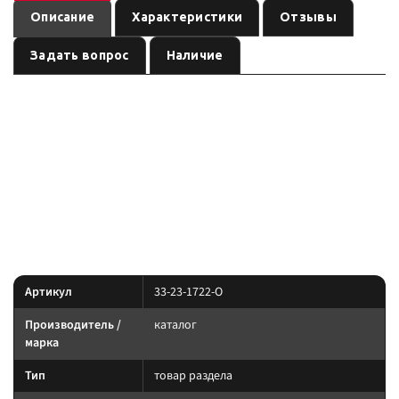
Описание
Характеристики
Отзывы
Задать вопрос
Наличие
— товар
Держатель рукоятки Хай-Джека (оранжевый )
раздела бренда
, артикул
. Карточка собрана
каталог
33-23-1722-O
по данным линейки производителя и маркировке позиции; перед
заказом сверьте параметры с вашей задачей.
Параметры — по названию и артикулу 1С; при отсутствии паспорта
производителя сверяйте совместимость до заказа.
Характеристики
Артикул
33-23-1722-O
Производитель /
каталог
марка
Тип
товар раздела