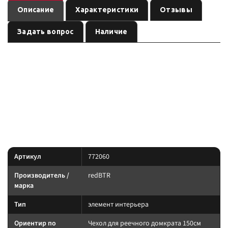
Описание
Характеристики
Отзывы
Задать вопрос
Наличие
—
Чехол для реечного домкрата 150см &quot;redBTR&quot;
элемент интерьера бренда
, артикул
. Карточка собрана
redBTR
772060
по данным линейки производителя и маркировке позиции; перед
заказом сверьте параметры с вашей задачей.
По данным линейки redBTR: совместимость — по артикулу.
Характеристики
Артикул
772060
Производитель /
redBTR
марка
Тип
элемент интерьера
Ориентир по
Чехол для реечного домкрата 150см