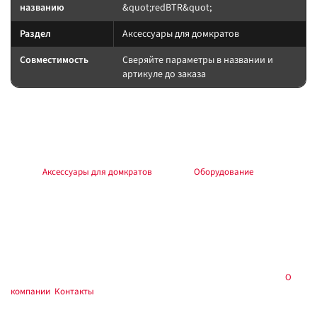
названию
&quot;redBTR&quot;
Раздел
Аксессуары для домкратов
Совместимость
Сверяйте параметры в названии и
артикуле до заказа
Подбор и совместимость
Посадка по модели салона. После установки проверьте доступ к
штатным органам управления.
Раздел:
Аксессуары для домкратов
. Каталог:
Оборудование
.
Установка и применение
Следуйте инструкции производителя. Для шин/дисков — балансировка
и контроль давления; для электрооборудования — предохранитель у
АКБ; для химии — средства защиты.
Купить в
, Тюмень — самовывоз и консультация:
О
Custom's Tuning
компании
,
Контакты
.