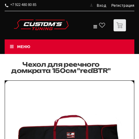
+7 922 480 80 85
Вход
Регистрация
0
МЕНЮ
Чехол для реечного
домкрата 150см "redBTR"