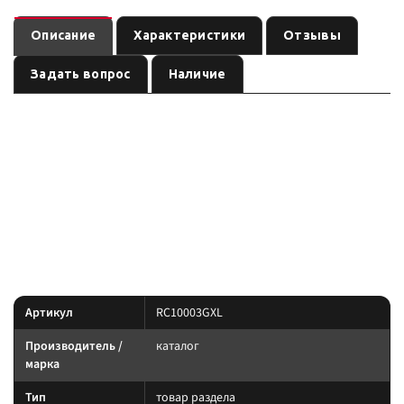
Описание
Характеристики
Отзывы
Задать вопрос
Наличие
Потолочная консоль Outback для TOYOTA LC100 серии GXL
— товар раздела бренда
, артикул
.
08/02-11/07
каталог
RC10003GXL
Карточка собрана по данным линейки производителя и маркировке
позиции; перед заказом сверьте параметры с вашей задачей.
Параметры — по названию и артикулу 1С; при отсутствии паспорта
производителя сверяйте совместимость до заказа.
Характеристики
Артикул
RC10003GXL
Производитель /
каталог
марка
Тип
товар раздела