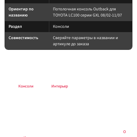
Ориентир по
Потолочная консоль Outback для
названию
TOYOTA LC100 серии GXL 08/02-11/07
Раздел
Консоли
Совместимость
Сверяйте параметры в названии и
артикуле до заказа
Подбор и совместимость
Сверяйте назначение по названию и разделу; при сомнении —
консультация в магазине.
Раздел:
Консоли
. Каталог:
Интерьер
.
Установка и применение
Следуйте инструкции производителя. Для шин/дисков — балансировка
и контроль давления; для электрооборудования — предохранитель у
АКБ; для химии — средства защиты.
Купить в
, Тюмень — самовывоз и консультация:
О
Custom's Tuning