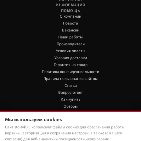
ИНФОРМАЦИЯ
ПОМОЩЬ
О компании
Новости
Вакансии
Наши работы
Производители
Условия оплаты
Условия доставки
Гарантия на товар
Политика конфиденциальности
Правила пользования сайтом
Статьи
Вопрос-ответ
Как купить
Обзоры
+7 922 480 80 85
Мы используем cookies
6 500 руб./шт
Нет в наличии
Сайт sto-tvk.ru использует файлы cookies для обеспечения работы
Мы в социальных сетях:
корзины, авторизации и сохранения настроек, а также (с вашего
Под заказ
Наши менеджеры обязательно свяжутся с
согласия) для веб-аналитики посещаемости через сервис
вами и уточнят условия заказа