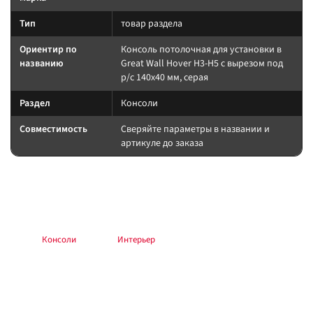
Тип
товар раздела
Ориентир по
Консоль потолочная для установки в
названию
Great Wall Hover H3-H5 с вырезом под
р/c 140х40 мм, серая
Раздел
Консоли
Совместимость
Сверяйте параметры в названии и
артикуле до заказа
Подбор и совместимость
Сверяйте назначение по названию и разделу; при сомнении —
консультация в магазине.
Раздел:
Консоли
. Каталог:
Интерьер
.
Установка и применение
Следуйте инструкции производителя. Для шин/дисков — балансировка
и контроль давления; для электрооборудования — предохранитель у