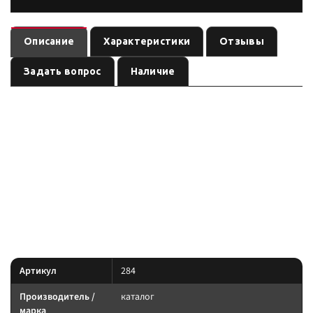
Описание
Характеристики
Отзывы
Задать вопрос
Наличие
Консоль потолочная для установки в Great Wall Hover H3-H5
— товар раздела бренда
с вырезом под р/c 140х40 мм, серая
, артикул
. Карточка собрана по данным линейки
каталог
284
производителя и маркировке позиции; перед заказом сверьте
параметры с вашей задачей.
Параметры — по названию и артикулу 1С; при отсутствии паспорта
производителя сверяйте совместимость до заказа.
Характеристики
Артикул
284
Производитель /
каталог
марка