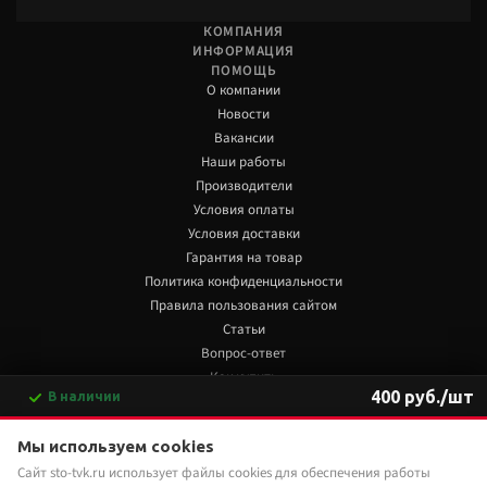
КОМПАНИЯ
ИНФОРМАЦИЯ
ПОМОЩЬ
О компании
Новости
Вакансии
Наши работы
Производители
Условия оплаты
Условия доставки
Гарантия на товар
Политика конфиденциальности
Правила пользования сайтом
Статьи
Вопрос-ответ
Как купить
400 руб./шт
В наличии
Обзоры
-
+
В корзину
+7 922 480 80 85
Мы используем cookies
Сайт sto-tvk.ru использует файлы cookies для обеспечения работы
Мы в социальных сетях:
Купить в 1 клик