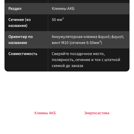
Раздел
Клеммы АКБ
Сечение (из
50 мм²
названия)
Ориентир по
Аккумуляторная клемма &quot;-&quot;
названию
винт М10 (сечение 6-50мм²)
Совместимость
Сверяйте посадочное место,
полярность, сечение и ток с штатной
схемой до заказа
Подбор и совместимость
АКБ подбирайте по типоразмеру корпуса, полярности и CCA/ёмкости
под потребителей (лебёдка, холодильник, инвертор). Крепление и
вентиляция отсека обязательны.
Раздел каталога:
Клеммы АКБ
. Общий раздел:
Энергосистема
.
Установка