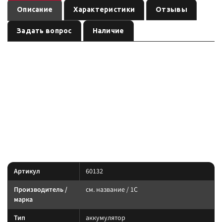
Описание
Характеристики
Отзывы
Задать вопрос
Наличие
Аккумуляторная клемма &quot;-&quot; винт М10 (сечение 6-50мм²) —
аккумулятор для бортовой сети внедорожника. Карточка собрана для
подбора по артикулу и параметрам из названия; перед заказом сверьте
полярность, сечение и ток с вашей схемой.
Позиция из раздела энергосистемы: подбирайте по названию, сечению,
току и посадочному месту. Перед заказом сверьте совместимость с
бортовой сетью 12 В (если иное не указано в названии).
Характеристики
Артикул
60132
Производитель /
см. название / 1С
марка
Тип
аккумулятор