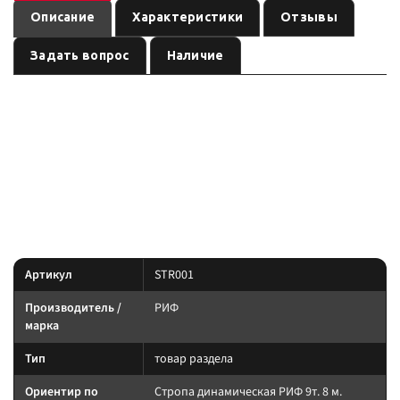
Описание
Характеристики
Отзывы
Задать вопрос
Наличие
— товар раздела бренда
,
Стропа динамическая РИФ 9т. 8 м.
РИФ
артикул
. Карточка собрана по данным линейки производителя
STR001
и маркировке позиции; перед заказом сверьте параметры с вашей
задачей.
По данным линейки РИФ: сверяйте артикул и модель авто.
Характеристики
Артикул
STR001
Производитель /
РИФ
марка
Тип
товар раздела
Ориентир по
Стропа динамическая РИФ 9т. 8 м.