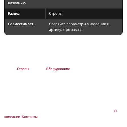
названию
Раздел
Стропы
Совместимость
Сверяйте параметры в названии и
артикуле до заказа
Подбор и совместимость
Сверяйте назначение по названию и разделу; при сомнении —
консультация в магазине.
Раздел:
Стропы
. Каталог:
Оборудование
.
Установка и применение
Следуйте инструкции производителя. Для шин/дисков — балансировка
и контроль давления; для электрооборудования — предохранитель у
АКБ; для химии — средства защиты.
Купить в
, Тюмень — самовывоз и консультация:
О
Custom's Tuning
компании
,
Контакты
.