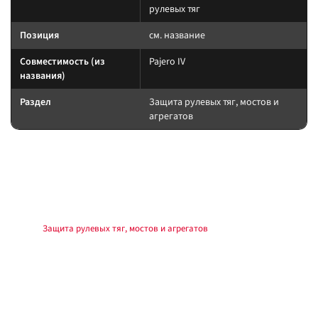
рулевых тяг
Позиция
см. название
Совместимость (из
Pajero IV
названия)
Раздел
Защита рулевых тяг, мостов и
агрегатов
Подбор и совместимость
Защиту подбирайте по модели, клиренсу и точкам крепления. После
установки контролируйте доступ к сливам и отсутствие касаний о
подвижные узлы.
Раздел:
Защита рулевых тяг, мостов и агрегатов
.
Установка
Монтаж на штатные точки или комплект крепежа из поставки. Моменты
затяжки — по мануалу производителя обвеса и автомобиля. После
установки — контроль зазоров, повторная проверка света и датчиков