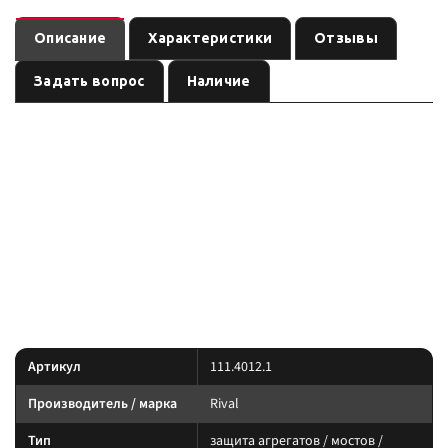
Описание
Характеристики
Отзывы
Задать вопрос
Наличие
Защита радиатора + комплект крепежа, RIVAL, Сталь,
— защита агрегатов / мостов / рулевых тяг
Mitsubishi Pajero IV
, артикул
. Совместимость по названию: Pajero IV. Перед
Rival
111.4012.1
заказом сверьте посадку с вашей комплектацией.
Rival — защита картера/агрегатов и элементы обвеса. Толщину,
покрытие и доступ к сливным пробкам сверяйте по названию и
артикулу.
Характеристики
Артикул
111.4012.1
Производитель / марка
Rival
Тип
защита агрегатов / мостов /