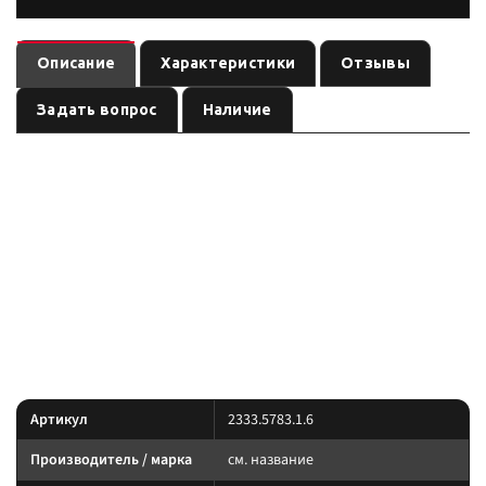
Описание
Характеристики
Отзывы
Задать вопрос
Наличие
Защита картера Toyota Land Cruiser 150 Prado(ч.1)V-
— защита агрегатов /
2.7,3.0D,4.0,2.8D(09-17+),FJ Cruiser, V-4.0(10+)
мостов / рулевых тяг
, артикул
.
см. название
2333.5783.1.6
Совместимость по названию: Land Cruiser 150 Prado(ч. Перед заказом
сверьте посадку с вашей комплектацией.
Силовой обвес / защита: подбирайте по модели кузова, поколению и
артикулу. Перед заказом сверьте посадочные отверстия и клиренс.
Характеристики
Артикул
2333.5783.1.6
Производитель / марка
см. название