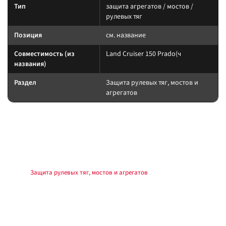
Тип
защита агрегатов / мостов /
рулевых тяг
Позиция
см. название
Совместимость (из
Land Cruiser 150 Prado(ч
названия)
Раздел
Защита рулевых тяг, мостов и
агрегатов
Подбор и совместимость
Защиту подбирайте по модели, клиренсу и точкам крепления. После
установки контролируйте доступ к сливам и отсутствие касаний о
подвижные узлы.
Раздел:
Защита рулевых тяг, мостов и агрегатов
.
Установка
Монтаж на штатные точки или комплект крепежа из поставки. Моменты
затяжки — по мануалу производителя обвеса и автомобиля. После