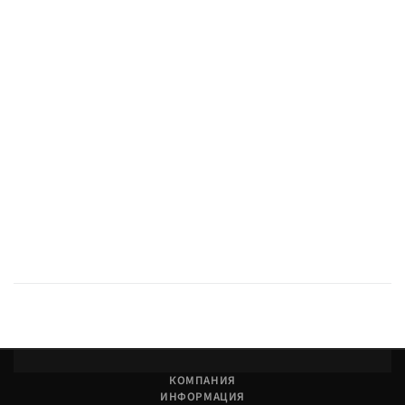
Как заказать и получить?
Купить в Custom's Tuning: самовывоз в Тюмени или доставка
транспортными компаниями по России.
КОМПАНИЯ
ИНФОРМАЦИЯ