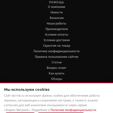
ПОМОЩЬ
О компании
Новости
Вакансии
Наши работы
Производители
Условия оплаты
Условия доставки
Гарантия на товар
Политика конфиденциальности
Правила пользования сайтом
Статьи
Вопрос-ответ
Как купить
Обзоры
+7 922 480 80 85
Мы используем cookies
15 310 руб./шт
Нет в наличии
Сайт sto-tvk.ru использует файлы cookies для обеспечения работы
Мы в социальных сетях:
корзины, авторизации и сохранения настроек, а также (с вашего
Под заказ
Наши менеджеры обязательно свяжутся с
согласия) для веб-аналитики посещаемости через сервис
вами и уточнят условия заказа
«Яндекс.Метрика». Подробнее в
Политике конфиденциальности
.