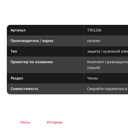
Параметры — по названию и артикулу 1С; при отсутствии паспорта произ
Характеристики
Артикул
T001266
Производитель / марка
каталог
Тип
защита / кузовной эле
Ориентир по названию
Комплект грязезащитн
(серый)
Раздел
Чехлы
Совместимость
Сверяйте параметры в 
Подбор и совместимость
Не мешать сервису и охлаждению. Крепёж — по схеме производителя.
Раздел:
Чехлы
. Каталог:
Интерьер
.