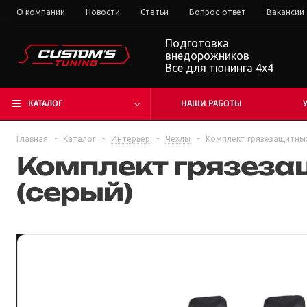
О компании
Новости
Статьи
Вопрос-ответ
Вакансии
Подготовка
внедорожников
Все для тюнинга 4x4
КАТАЛОГ
НАШИ РАБОТЫ
Главная
-
Каталог
-
Интерьер
-
Чехлы
-
Комплект грязезащитных
Комплект грязеза
(серый)