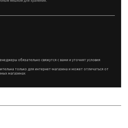
обным мешком для хранения.
енеджеры обязательно свяжутся с вами и уточнят условия
вительна только для интернет-магазина и может отличаться от
чных магазинах
а собрана по данным линейки производителя и маркировке позиции;