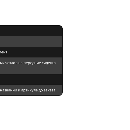
водителя сверяйте совместимость до заказа.
мент
ых чехлов на передние сиденья
названии и артикуле до заказа