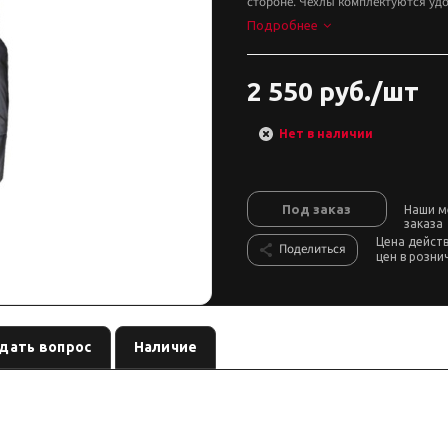
стороне. Чехлы комплектуются уд
Подробнее
2 550 руб./шт
Нет в наличии
Под заказ
Наши м
заказа
Цена дейст
Поделиться
цен в розни
дать вопрос
Наличие
— защита / кузовной элемент бренда
, артикул
. Карточк
)
каталог
T001266