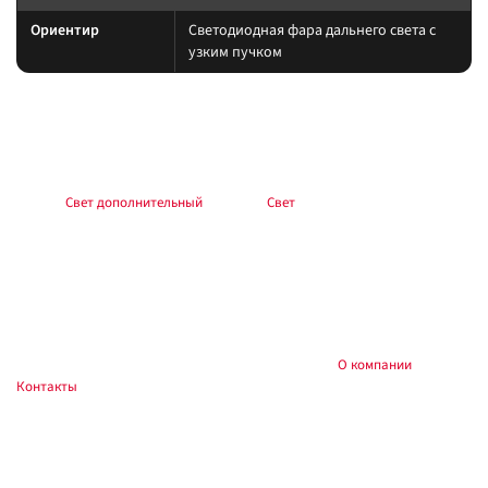
Ориентир
Светодиодная фара дальнего света с
узким пучком
Подбор и совместимость
Свет подбирайте по креплению, пылевлагозащите и потреблению тока.
Учитывайте нагрев корпуса и угол светового пятна (spot/flood/combo).
Раздел:
Свет дополнительный
. Каталог:
Свет
.
Установка
Фиксируйте на силовые точки, защищайте проводку гофрой, не
пережимайте шланги и датчики. После монтажа проверьте нагрев
контактов и работу штатного света.
Купить и установить в
, Тюмень:
О компании
,
Custom's Tuning
Контакты
. Доставка по России.
Частые вопросы
Как подключить?