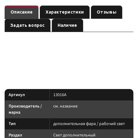
Описание
Характеристики
Отзывы
Задать вопрос
Наличие
—
Светодиодная фара дальнего света с узким пучком
дополнительная фара / рабочий свет
, артикул
.
см. название
13016A
Световое оборудование: подбирайте по креплению, IP-защите и току.
Силовую линию ведите через реле и предохранитель.
Характеристики
Артикул
13016A
Производитель /
см. название
марка
Тип
дополнительная фара / рабочий свет
Раздел
Свет дополнительный