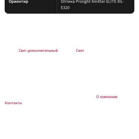
Ориентир
Оптика Prolight Xmitter ELITE XIL-
E320
Подбор и совместимость
Свет подбирайте по креплению, пылевлагозащите и потреблению тока.
Учитывайте нагрев корпуса и угол светового пятна (spot/flood/combo).
Раздел:
Свет дополнительный
. Каталог:
Свет
.
Установка
Фиксируйте на силовые точки, защищайте проводку гофрой, не
пережимайте шланги и датчики. После монтажа проверьте нагрев
контактов и работу штатного света.
Купить и установить в
, Тюмень:
О компании
,
Custom's Tuning
Контакты
. Доставка по России.
Частые вопросы
Как подключить?
Силовую линию — через реле и предохранитель у АКБ; массу — на раму.