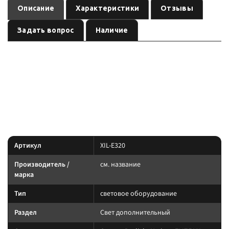
Описание
Характеристики
Отзывы
Задать вопрос
Наличие
— световое оборудование
Оптика Prolight Xmitter ELITE XIL-E320
, артикул
.
см. название
XIL-E320
Световое оборудование: подбирайте по креплению, IP-защите и току.
Силовую линию ведите через реле и предохранитель.
Характеристики
Артикул
XIL-E320
Производитель /
см. название
марка
Тип
световое оборудование
Раздел
Свет дополнительный