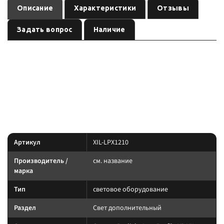
Описание
Характеристики
Отзывы
Задать вопрос
Наличие
— световое
Оптика Prolight Low Profile XP XIL-LPX1210
оборудование
, артикул
.
см. название
XIL-LPX1210
Световое оборудование: подбирайте по креплению, IP-защите и току.
Силовую линию ведите через реле и предохранитель.
Характеристики
Артикул
XIL-LPX1210
Производитель /
см. название
марка
Тип
световое оборудование
Раздел
Свет дополнительный