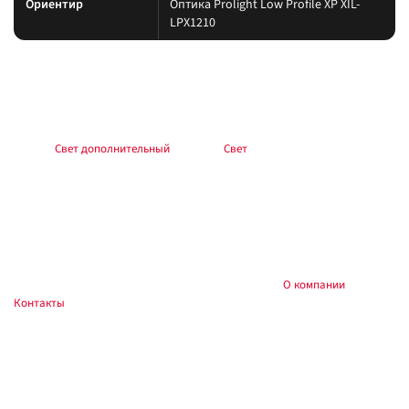
Ориентир
Оптика Prolight Low Profile XP XIL-
LPX1210
Подбор и совместимость
Свет подбирайте по креплению, пылевлагозащите и потреблению тока.
Учитывайте нагрев корпуса и угол светового пятна (spot/flood/combo).
Раздел:
Свет дополнительный
. Каталог:
Свет
.
Установка
Фиксируйте на силовые точки, защищайте проводку гофрой, не
пережимайте шланги и датчики. После монтажа проверьте нагрев
контактов и работу штатного света.
Купить и установить в
, Тюмень:
О компании
,
Custom's Tuning
Контакты
. Доставка по России.
Частые вопросы
Как подключить?
Силовую линию — через реле и предохранитель у АКБ; массу — на раму.