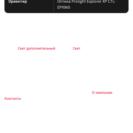
Ориентир
Оптика Prolight Explorer XP CTL-
EPX960
Подбор и совместимость
Свет подбирайте по креплению, пылевлагозащите и потреблению тока.
Учитывайте нагрев корпуса и угол светового пятна (spot/flood/combo).
Раздел:
Свет дополнительный
. Каталог:
Свет
.
Установка
Фиксируйте на силовые точки, защищайте проводку гофрой, не
пережимайте шланги и датчики. После монтажа проверьте нагрев
контактов и работу штатного света.
Купить и установить в
, Тюмень:
О компании
,
Custom's Tuning
Контакты
. Доставка по России.
Частые вопросы
Как подключить?
Силовую линию — через реле и предохранитель у АКБ; массу — на раму.