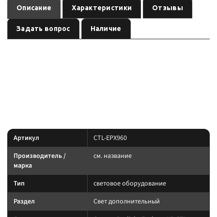
Описание
Характеристики
Отзывы
Задать вопрос
Наличие
— световое
Оптика Prolight Explorer XP CTL-EPX960
оборудование
, артикул
.
см. название
CTL-EPX960
Световое оборудование: подбирайте по креплению, IP-защите и току.
Силовую линию ведите через реле и предохранитель.
Характеристики
Артикул
CTL-EPX960
Производитель /
см. название
марка
Тип
световое оборудование
Раздел
Свет дополнительный