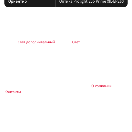
Ориентир
Оптика Prolight Evo Prime XIL-EP260
Подбор и совместимость
Свет подбирайте по креплению, пылевлагозащите и потреблению тока.
Учитывайте нагрев корпуса и угол светового пятна (spot/flood/combo).
Раздел:
Свет дополнительный
. Каталог:
Свет
.
Установка
Фиксируйте на силовые точки, защищайте проводку гофрой, не
пережимайте шланги и датчики. После монтажа проверьте нагрев
контактов и работу штатного света.
Купить и установить в
, Тюмень:
О компании
,
Custom's Tuning
Контакты
. Доставка по России.
Частые вопросы
Как подключить?
Силовую линию — через реле и предохранитель у АКБ; массу — на раму.
Сечение провода — под ток прибора.