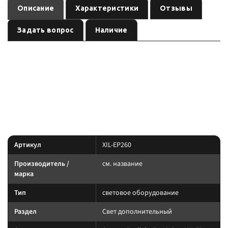
Описание
Характеристики
Отзывы
Задать вопрос
Наличие
— световое оборудование
Оптика Prolight Evo Prime XIL-EP260
см.
, артикул
.
название
XIL-EP260
Световое оборудование: подбирайте по креплению, IP-защите и току.
Силовую линию ведите через реле и предохранитель.
Характеристики
Артикул
XIL-EP260
Производитель /
см. название
марка
Тип
световое оборудование
Раздел
Свет дополнительный