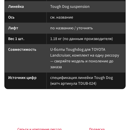
Линейка
Tough Dog suspension
Ось
см. название
Лифт
по названию / уточнять
Вес 1 шт.
1.18 кг (по данным производителя)
Совместимость
U-болты Toughdog для TOYOTA
Landcruiser, комплект на одну рессору
— сверяйте модель и поколение до
заказа
Источник цифр
спецификация линейки Tough Dog
(матч артикула TDUB-024)
Подбор и совместимость
Нагрузку пружины считайте по постоянному весу (багажник, лебёдка,
силовой обвес). Амортизатор берите того же лифта, что и упругие
элементы. После изменения геометрии — сход-развал.
Раздел:
Серьги и крепление рессор
. Общий раздел:
Подвеска
.