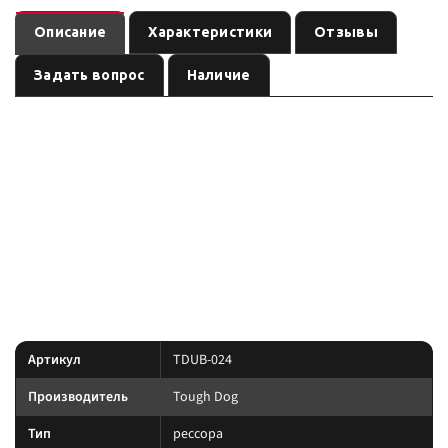
Описание
Характеристики
Отзывы
Задать вопрос
Наличие
U-болты Toughdog для TOYOTA Landcruiser, комплект на одну рессору —
рессора бренда
. В карточке — размеры и вес по данным
Tough Dog
производителя при совпадении артикула TDUB-024; перед заказом
сверьте поколение авто и сопутствующие элементы подвески.
По линейке Tough Dog: Nitro Gas, Foam Cell и регулируемые Adjustable;
пружины и рессоры подбирают по постоянной нагрузке экспедиции, а
не по пику.
Характеристики
Артикул
TDUB-024
Производитель
Tough Dog
Тип
рессора