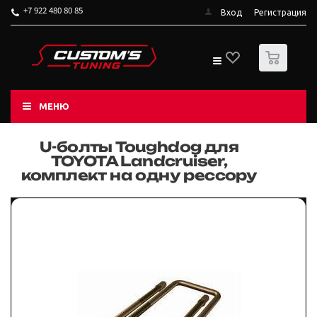
+7 922 480 80 85
Вход
Регистрация
0
МЕНЮ
U-болты Toughdog для
TOYOTA Landcruiser,
комплект на одну рессору