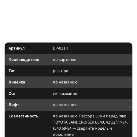
Custom's Tuning.
позиция подобрана под модель и назначение из
Преимущество:
названия — сверяйте лифт, ось и нагрузку до заказа.
Характеристики
Артикул
BP-011H
Производитель
по карточке
Тип
рессора
Линейка
по названию
Ось
см. название
Лифт
по названию
Совместимость
по названию: Рессора 50мм перед, тяж
TOYOTA LANDCRUISER BJ40, 42 12/77-84,
FJ40 59-84 — сверяйте модель и
поколение