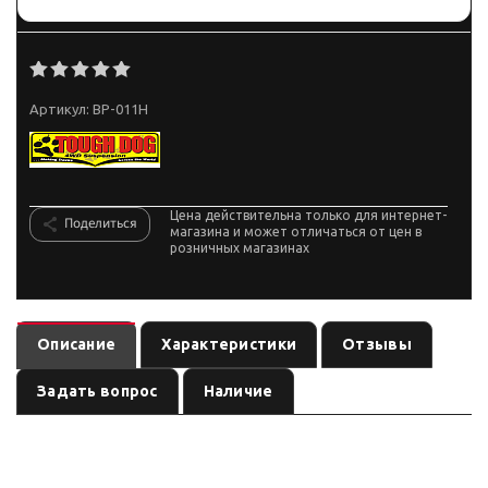
Артикул:
BP-011H
Цена действительна только для интернет-
Поделиться
магазина и может отличаться от цен в
розничных магазинах
Описание
Характеристики
Отзывы
Задать вопрос
Наличие
— рессора
(линейка
). Ось:
BP-011H
подвеска
по названию
см.
, лифт:
. Позиция из каталога подвески
название
по названию