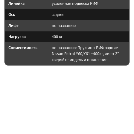
Линейка
усиленная подвеска РИФ
Ось
задняя
Лифт
по названию
Нагрузка
400 кг
Совместимость
по названию: Пружины РИФ задние
Nissan Patrol Y60/Y61 +400кг, лифт 2" —
сверяйте модель и поколение
На какие авто / совместимость
Нагрузку пружины считайте по постоянному весу (багажник, лебёдка,
силовой обвес). После установки — сход-развал.
на другой лифт или ось без сверки таблицы; на
Когда не ставить:
поколение авто, которого нет в названии.
В каких комплектах встречается
Согласуйте упругие элементы и амортизаторы одного лифта. Готовые