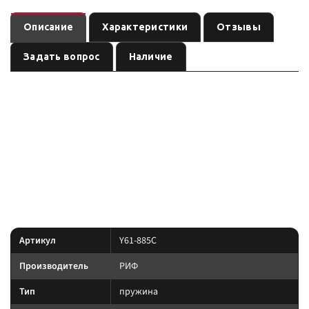
Описание
Характеристики
Отзывы
Задать вопрос
Наличие
— пружина
(линейка
).
Y61-885C
РИФ
усиленная подвеска РИФ
Ось:
, лифт:
, нагрузка:
. Позиция из
задняя
по названию
400 кг
каталога подвески Custom's Tuning.
усиленные элементы подвески под конкретные
Преимущество:
модели; в арктических позициях — спецмасло до примерно −55 °C и
камера R-Air для стабильной работы на гребенке.
Характеристики
Артикул
Y61-885C
Производитель
РИФ
Тип
пружина