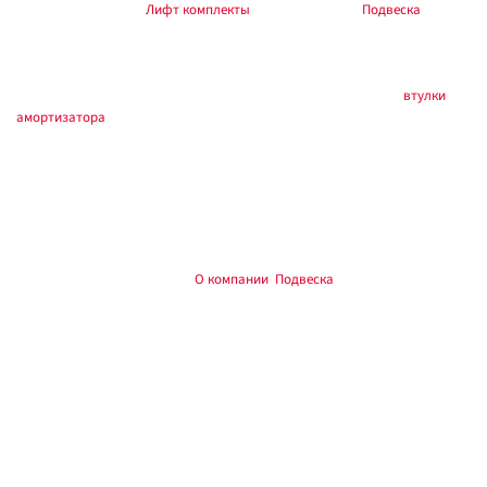
наборы — в разделе
Лифт комплекты
, общий раздел —
Подвеска
.
Ремчасти / расходники
Втулки и крепеж — по артикулу и маркировке корпуса. Раздел
втулки
амортизатора
.
Установка
Работы на подъёмнике или стойках. Момент затяжки — по мануалам
производителя и автомобиля. При изменении высоты — сход-развал.
Обкатка 200–500 км — протяжка.
, Тюмень:
О компании
,
Подвеска
.
Custom's Tuning
Частые вопросы
Что за позиция?
пружина РИФ, артикул Y61-885C.
Ориентир по названию: Пружины РИФ задние Nissan Patrol Y60/Y61
+400кг, лифт 2".
Какая ось и лифт?
Ось — задняя, лифт — по названию.