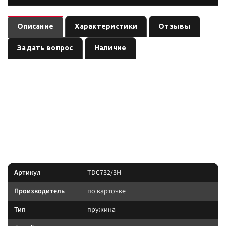
Описание
Характеристики
Отзывы
Задать вопрос
Наличие
— пружина
(линейка
). Ось:
TDC732/3H
подвеска
по названию
, лифт:
, нагрузка:
. Позиция из каталога
задняя
по названию
300 кг
подвески Custom's Tuning.
позиция подобрана под модель и назначение из
Преимущество:
названия — сверяйте лифт, ось и нагрузку до заказа.
Характеристики
Артикул
TDC732/3H
Производитель
по карточке
Тип
пружина