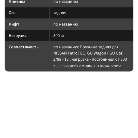
Линейка
по названию
Ось
задняя
Лифт
по названию
Нагрузка
300 кг
Совместимость
по названию: Пружина задняя для
NISSAN Patrol GQ, GU Wagon ( GU Ute)
2/88 - 13 , нагрузка - постоянная от 300
кг, — сверяйте модель и поколение
На какие авто / совместимость
Нагрузку пружины считайте по постоянному весу (багажник, лебёдка,
силовой обвес). После установки — сход-развал.
на другой лифт или ось без сверки таблицы; на
Когда не ставить:
поколение авто, которого нет в названии.
В каких комплектах встречается