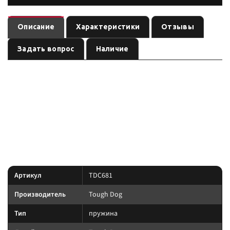
Описание
Характеристики
Отзывы
Задать вопрос
Наличие
— пружина
(линейка
). Ось:
TDC681
Tough Dog
Tough Dog
, лифт:
. Позиция из каталога подвески Custom's
передняя
20 мм
Tuning.
линейка под экспедицию и нагрузку: Foam Cell, Nitro
Преимущество:
Gas и регулируемые 9-stage там, где это указано в названии позиции.
Характеристики
Артикул
TDC681
Производитель
Tough Dog
Тип
пружина