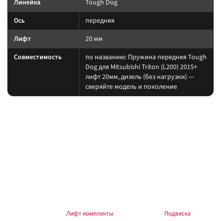
Линейка
Tough Dog
Ось
передняя
Лифт
20 мм
Совместимость
по названию: Пружина передняя Tough
Dog для Mitsubishi Triton (L200) 2015+
лифт 20мм, дизель (без нагрузки) —
сверяйте модель и поколение
На какие авто / совместимость
Нагрузку пружины считайте по постоянному весу (багажник, лебёдка,
силовой обвес). После установки — сход-развал.
на другой лифт или ось без сверки таблицы; на
Когда не ставить:
поколение авто, которого нет в названии.
В каких комплектах встречается
Согласуйте упругие элементы и амортизаторы одного лифта. Готовые
наборы — в разделе
Лифт комплекты
, общий раздел —
Подвеска
.