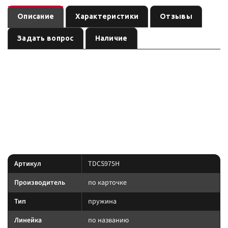
Описание
Характеристики
Отзывы
Задать вопрос
Наличие
— пружина
(линейка
). Ось:
TDCS975H
подвеска
по названию
см.
, лифт:
, нагрузка:
. Позиция из каталога
название
0–50 мм
300 кг
подвески Custom's Tuning.
позиция подобрана под модель и назначение из
Преимущество:
названия — сверяйте лифт, ось и нагрузку до заказа.
Характеристики
Артикул
TDCS975H
Производитель
по карточке
Тип
пружина
Линейка
по названию