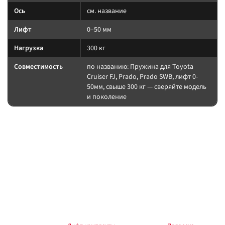
Ось
см. название
Лифт
0–50 мм
Нагрузка
300 кг
Совместимость
по названию: Пружина для Toyota
Cruiser FJ, Prado, Prado SWB, лифт 0-
50мм, свыше 300 кг — сверяйте модель
и поколение
На какие авто / совместимость
Нагрузку пружины считайте по постоянному весу (багажник, лебёдка,
силовой обвес). После установки — сход-развал.
на другой лифт или ось без сверки таблицы; на
Когда не ставить:
поколение авто, которого нет в названии.
В каких комплектах встречается
Согласуйте упругие элементы и амортизаторы одного лифта. Готовые