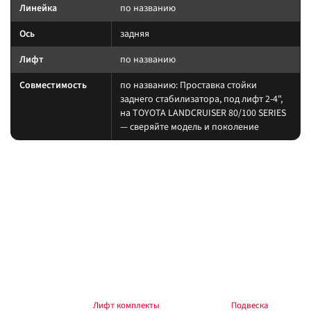
Линейка
по названию
Ось
задняя
Лифт
по названию
Совместимость
по названию: Проставка стойки
заднего стабилизатора, под лифт 2-4",
на TOYOTA LANDCRUISER 80/100 SERIES
— сверяйте модель и поколение
На какие авто / совместимость
Сверяйте назначение по названию и разделу каталога. При лифте
проверяйте геометрию оси.
на другой лифт или ось без сверки таблицы; на
Когда не ставить:
поколение авто, которого нет в названии.
В каких комплектах встречается
Согласуйте упругие элементы и амортизаторы одного лифта. Готовые
наборы — в разделе
Лифт комплекты
, общий раздел —
Подвеска
.