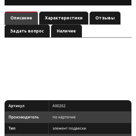
Описание
Характеристики
Отзывы
Задать вопрос
Наличие
— элемент подвески
(линейка
). Ось:
AX0262
подвеска
по названию
, лифт:
. Позиция из каталога подвески Custom's
задняя
по названию
Tuning.
позиция подобрана под модель и назначение из
Преимущество:
названия — сверяйте лифт, ось и нагрузку до заказа.
Характеристики
Артикул
AX0262
Производитель
по карточке
Тип
элемент подвески