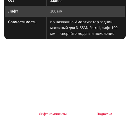
Ось
задняя
Лифт
100 мм
Совместимость
по названию: Амортизатор задний
масляный для NISSAN Patrol, лифт 100
мм — сверяйте модель и поколение
На какие авто / совместимость
Подбирайте амортизатор под ту же величину лифта, что и пружины/
рессоры. При увеличении хода часто нужны регулируемая тяга Панара,
удлинённые тормозные шланги и контроль кастора.
на другой лифт или ось без сверки таблицы; на
Когда не ставить:
поколение авто, которого нет в названии.
В каких комплектах встречается
Согласуйте упругие элементы и амортизаторы одного лифта. Готовые
наборы — в разделе
Лифт комплекты
, общий раздел —
Подвеска
.
Ремчасти / расходники