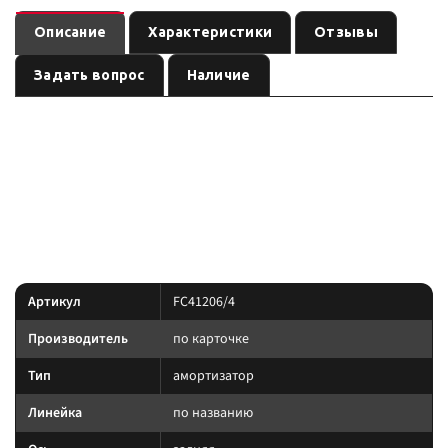
Описание
Характеристики
Отзывы
Задать вопрос
Наличие
— амортизатор
(линейка
). Ось:
FC41206/4
подвеска
по названию
, лифт:
. Позиция из каталога подвески Custom's Tuning.
задняя
100 мм
позиция подобрана под модель и назначение из
Преимущество:
названия — сверяйте лифт, ось и нагрузку до заказа.
Характеристики
Артикул
FC41206/4
Производитель
по карточке
Тип
амортизатор
Линейка
по названию