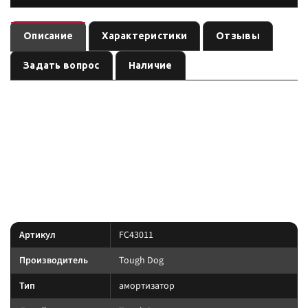
Описание
Характеристики
Отзывы
Задать вопрос
Наличие
— амортизатор
(линейка
). Ось:
FC43011
Tough Dog
Tough Dog
, лифт:
. Позиция из каталога подвески Custom's
задняя
0–30 мм
Tuning.
линейка под экспедицию и нагрузку: Foam Cell, Nitro
Преимущество:
Gas и регулируемые 9-stage там, где это указано в названии позиции.
Характеристики
Артикул
FC43011
Производитель
Tough Dog
Тип
амортизатор