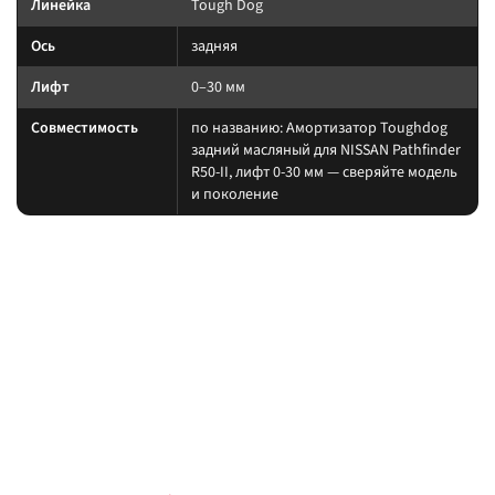
Линейка
Tough Dog
Ось
задняя
Лифт
0–30 мм
Совместимость
по названию: Амортизатор Toughdog
задний масляный для NISSAN Pathfinder
R50-II, лифт 0-30 мм — сверяйте модель
и поколение
На какие авто / совместимость
Подбирайте амортизатор под ту же величину лифта, что и пружины/
рессоры. При увеличении хода часто нужны регулируемая тяга Панара,
удлинённые тормозные шланги и контроль кастора.
на другой лифт или ось без сверки таблицы; на
Когда не ставить:
поколение авто, которого нет в названии.
В каких комплектах встречается
Согласуйте упругие элементы и амортизаторы одного лифта. Готовые