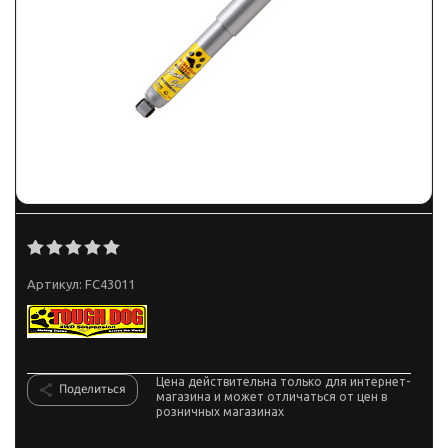
Артикул:
FC43011
Цена действительна только для интернет-
Поделиться
магазина и может отличаться от цен в
розничных магазинах