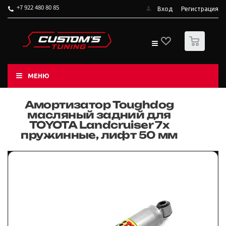
+7 922 480 80 85
Вход
Регистрация
0
МЕНЮ
Амортизатор Toughdog
масляный задний для
TOYOTA Landcruiser 7x
пружинные, лифт 50 мм