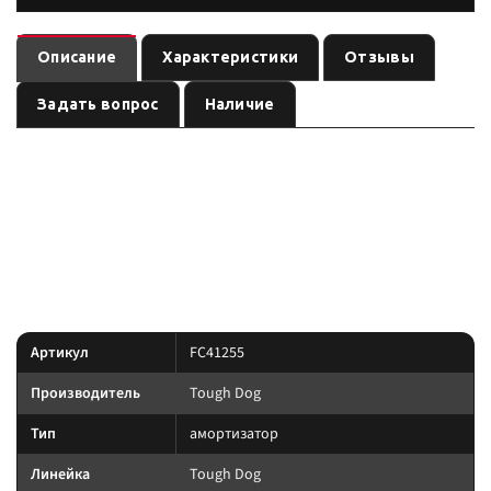
Описание
Характеристики
Отзывы
Задать вопрос
Наличие
— амортизатор
(линейка
). Ось:
FC41255
Tough Dog
Tough Dog
, лифт:
. Позиция из каталога подвески Custom's Tuning.
задняя
50 мм
линейка под экспедицию и нагрузку: Foam Cell, Nitro
Преимущество:
Gas и регулируемые 9-stage там, где это указано в названии позиции.
Характеристики
Артикул
FC41255
Производитель
Tough Dog
Тип
амортизатор
Линейка
Tough Dog