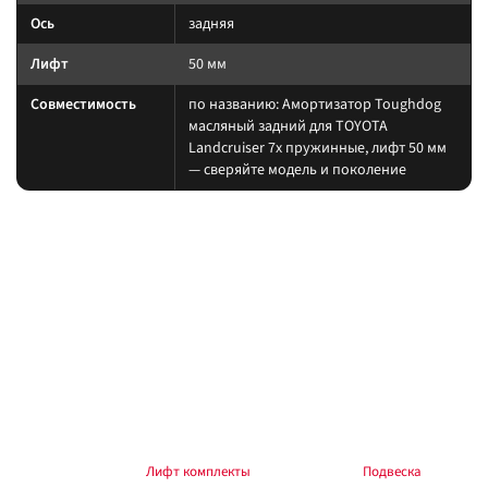
Ось
задняя
Лифт
50 мм
Совместимость
по названию: Амортизатор Toughdog
масляный задний для TOYOTA
Landcruiser 7x пружинные, лифт 50 мм
— сверяйте модель и поколение
На какие авто / совместимость
Подбирайте амортизатор под ту же величину лифта, что и пружины/
рессоры. При увеличении хода часто нужны регулируемая тяга Панара,
удлинённые тормозные шланги и контроль кастора.
на другой лифт или ось без сверки таблицы; на
Когда не ставить:
поколение авто, которого нет в названии.
В каких комплектах встречается
Согласуйте упругие элементы и амортизаторы одного лифта. Готовые
наборы — в разделе
Лифт комплекты
, общий раздел —
Подвеска
.