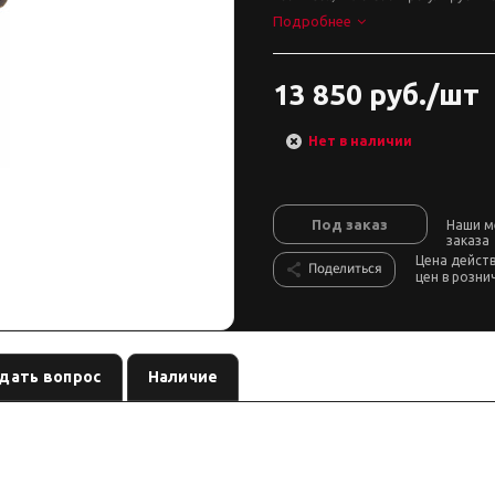
Подробнее
13 850 руб./шт
Нет в наличии
Под заказ
Наши м
заказа
Цена дейст
Поделиться
цен в розни
дать вопрос
Наличие
0 мм лифт — амортизатор бренда
. В карточке — размеры и вес п
Tough Dog