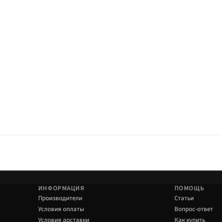
 под семью/туризм/прицеп; Nitro Gas — классический газовый вариант линейки
ке.
ИНФОРМАЦИЯ
ПОМОЩЬ
Производители
Статьи
Условия оплаты
Вопрос-ответ
Условия доставки
Как купить