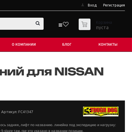
Вход
Регистрация
0
Корзина
пуста
О КОМПАНИИ
БЛОГ
КОНТАКТЫ
ний для NISSAN
Артикул:
FC41347
 ось задняя, лифт по названию. линейка под экспедицию и нагрузку:
е 9-stage там, где это указано в названии позиции.