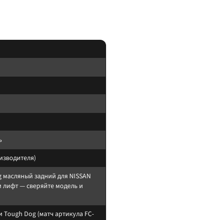
ружины и рессоры подбирают по постоянной нагрузке экспедиции, а не по пику.
ь
оизводителя)
 масляный задний для NISSAN
мм лифт — сверяйте модель и
 Tough Dog (матч артикула FC-