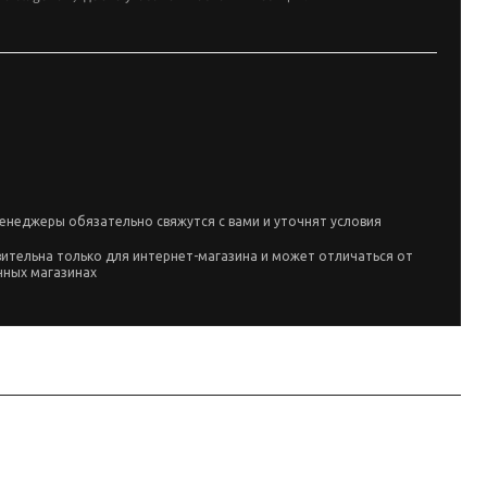
енеджеры обязательно свяжутся с вами и уточнят условия
вительна только для интернет-магазина и может отличаться от
чных магазинах
о данным производителя при совпадении артикула FC-41347; перед заказом