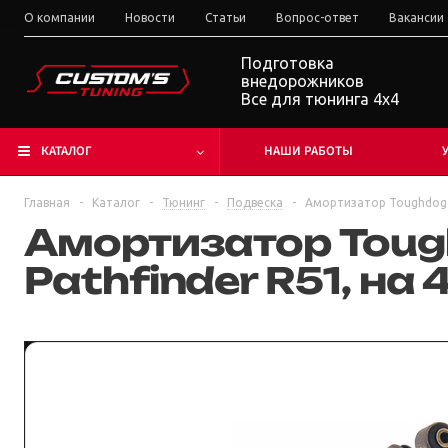
О компании
Новости
Статьи
Вопрос-ответ
Вакансии
Подготовка
внедорожников
Все для тюнинга 4x4
КАТАЛОГ
НАШИ РАБОТЫ
Главная
-
Каталог
-
Тюнинг
-
Подвеска
-
Амортизатор Toughdog м
Амортизатор Toug
Pathfinder R51, на