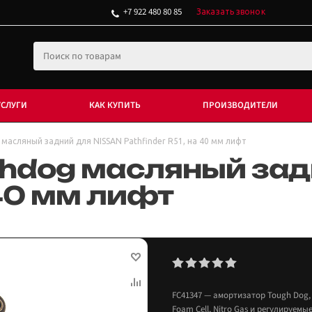
+7 922 480 80 85
Заказать звонок
УСЛУГИ
КАК КУПИТЬ
ПРОИЗВОДИТЕЛИ
асляный задний для NISSAN Pathfinder R51, на 40 мм лифт
hdog масляный зад
 40 мм лифт
FC41347 — амортизатор Tough Dog,
Foam Cell, Nitro Gas и регулируемы