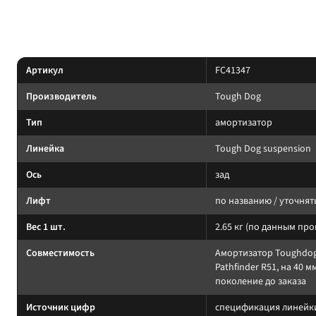
По линейке Tough Dog: Nitro Gas, Foam Cell и регулируемые Adjustable; п
Характеристики
Артикул
FC41347
Производитель
Tough Dog
Тип
амортизатор
Линейка
Tough Dog suspension
Ось
зад
Лифт
по названию / уточнят
Вес 1 шт.
2.65 кг (по данным пр
Совместимость
Амортизатор Toughdog
Pathfinder R51, на 40 
поколение до заказа
Источник цифр
спецификация линейки