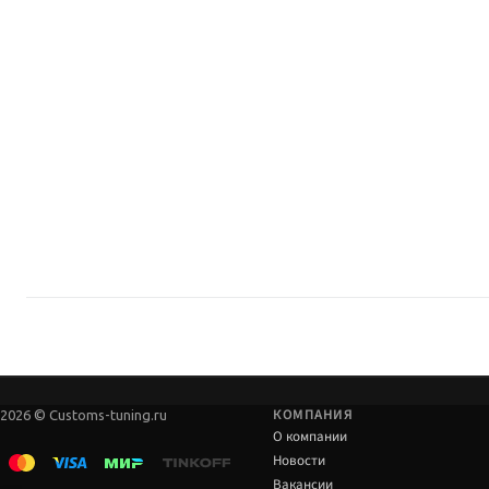
Какой лифт и ось?
Ось: зад. Лифт: по названию / уточнять.
Foam Cell, Nitro или Adjustable?
Foam Cell — для гребенки и длительных нагрузок; Adjustable — настройка
Где купить и подобрать?
В Custom's Tuning, Тюмень — самовывоз и консультация по лифту и нагруз
КОМПАНИЯ
2026 © Customs-tuning.ru
О компании
Новости
Вакансии