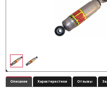
Описание
Характеристики
Отзывы
За
Амортизатор Toughdog масляный задний для NISSAN Pathfinder R51, на 4
сверьте поколение авто и сопутствующие элементы подвески.