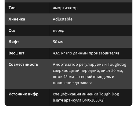
Тип
амортизатор
Линейка
Adjustable
Ось
перед
Лифт
50 мм
Вес 1 шт.
4.65 кг (по данным производителя)
Совместимость
Амортизатор регулируемый Toughdog
сверхмощный передний, лифт 50 мм,
шток 45 мм — сверяйте модель и
поколение до заказа
Источник цифр
спецификация линейки Tough Dog
(матч артикула BMX-1050/2)
Подбор и совместимость
Нагрузку пружины считайте по постоянному весу (багажник, лебёдка,
силовой обвес). Амортизатор берите того же лифта, что и упругие