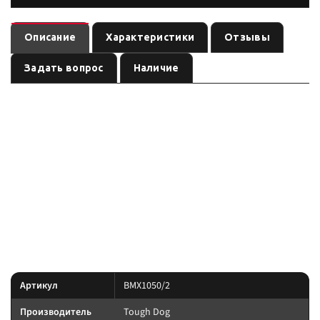
Описание
Характеристики
Отзывы
Задать вопрос
Наличие
Амортизатор регулируемый Toughdog сверхмощный передний, лифт 50
мм, шток 45 мм — амортизатор бренда
. В карточке —
Tough Dog
размеры и вес по данным производителя при совпадении артикула
BMX-1050/2; перед заказом сверьте поколение авто и сопутствующие
элементы подвески.
По линейке Tough Dog: Nitro Gas, Foam Cell и регулируемые Adjustable;
пружины и рессоры подбирают по постоянной нагрузке экспедиции, а
не по пику.
Характеристики
Артикул
BMX1050/2
Производитель
Tough Dog