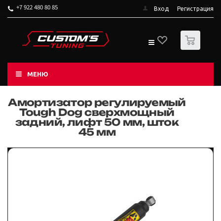
+7 922 480 80 85
Вход
Регистрация
0
МЕНЮ
Амортизатор регулируемый
Tough Dog сверxмощный
задний, лифт 50 мм, шток
45 мм