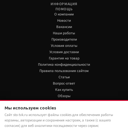
ИНФОРМАЦИЯ
ПОМОЩЬ
О компании
Новости
Вакансии
Наши работы
Производители
Условия оплаты
Условия доставки
Гарантия на товар
Политика конфиденциальности
Правила пользования сайтом
Статьи
Вопрос-ответ
Как купить
Обзоры
+7 922 480 80 85
Мы используем cookies
16 770 руб./шт
Нет в наличии
Сайт sto-tvk.ru использует файлы cookies для обеспечения работы
Мы в социальных сетях:
корзины, авторизации и сохранения настроек, а также (с вашего
Под заказ
Наши менеджеры обязательно свяжутся с
согласия) для веб-аналитики посещаемости через сервис
вами и уточнят условия заказа