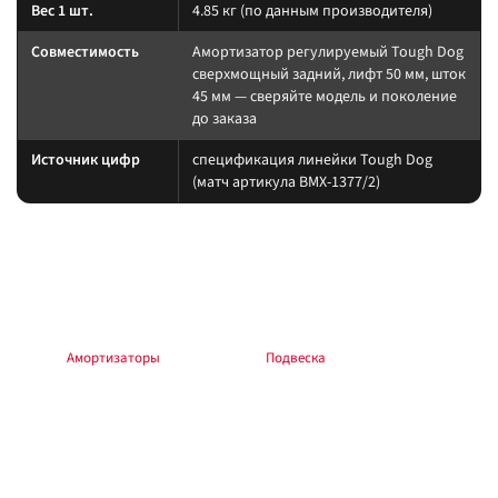
Вес 1 шт.
4.85 кг (по данным производителя)
Совместимость
Амортизатор регулируемый Tough Dog
сверxмощный задний, лифт 50 мм, шток
45 мм — сверяйте модель и поколение
до заказа
Источник цифр
спецификация линейки Tough Dog
(матч артикула BMX-1377/2)
Подбор и совместимость
Нагрузку пружины считайте по постоянному весу (багажник, лебёдка,
силовой обвес). Амортизатор берите того же лифта, что и упругие
элементы. После изменения геометрии — сход-развал.
Раздел:
Амортизаторы
. Общий раздел:
Подвеска
.
Установка
Работы — на подъёмнике или стойках. После монтажа протяните
крепёж; обкатка 200–500 км — повторная протяжка. Для пружин с
разной высотой L/H и R/H ориентируйтесь на маркировку сторон.