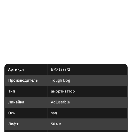
мм, шток 45 мм — амортизатор бренда
. В карточке —
Tough Dog
размеры и вес по данным производителя при совпадении артикула
BMX-1377/2; перед заказом сверьте поколение авто и сопутствующие
элементы подвески.
По линейке Tough Dog: Nitro Gas, Foam Cell и регулируемые Adjustable;
пружины и рессоры подбирают по постоянной нагрузке экспедиции, а
не по пику.
Характеристики
Артикул
BMX1377/2
Производитель
Tough Dog
Тип
амортизатор
Линейка
Adjustable
Ось
зад
Лифт
50 мм