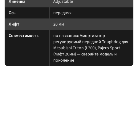
Линейка
Adjustable
Ось
передняя
Лифт
20 мм
Совместимость
по названию: Амортизатор
регулируемый передний Toughdog для
Mitsubishi Triton (L200), Pajero Sport
(лифт 20мм) — сверяйте модель и
поколение
На какие авто / совместимость
Подбирайте амортизатор под ту же величину лифта, что и пружины/
рессоры. При увеличении хода часто нужны регулируемая тяга Панара,
удлинённые тормозные шланги и контроль кастора.
на другой лифт или ось без сверки таблицы; на
Когда не ставить:
поколение авто, которого нет в названии.
В каких комплектах встречается