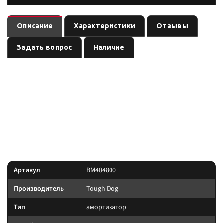
Описание
Характеристики
Отзывы
Задать вопрос
Наличие
— амортизатор
(линейка
). Ось:
BM404800
Tough Dog
Adjustable
, лифт:
. Позиция из каталога подвески Custom's
передняя
20 мм
Tuning.
линейка под экспедицию и нагрузку: Foam Cell, Nitro
Преимущество:
Gas и регулируемые 9-stage там, где это указано в названии позиции.
Характеристики
Артикул
BM404800
Производитель
Tough Dog
Тип
амортизатор