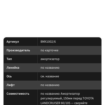
, лифт:
. Позиция из каталога подвески
см. название
по названию
Custom's Tuning.
позиция подобрана под модель и назначение из
Преимущество:
названия — сверяйте лифт, ось и нагрузку до заказа.
Характеристики
Артикул
BMX1002/6
Производитель
по карточке
Тип
амортизатор
Линейка
по названию
Ось
см. название
Лифт
по названию
Совместимость
по названию: Амортизатор
регулируемый, 150мм перед TOYOTA
LANDCRUISER 80/105 — сверяйте