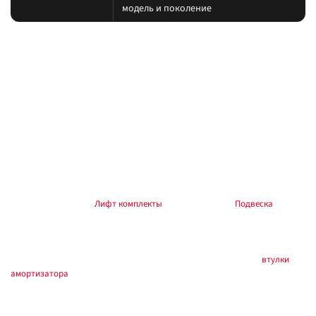
модель и поколение
На какие авто / совместимость
Подбирайте амортизатор под ту же величину лифта, что и пружины/
рессоры. При увеличении хода часто нужны регулируемая тяга Панара,
удлинённые тормозные шланги и контроль кастора.
на другой лифт или ось без сверки таблицы; на
Когда не ставить:
поколение авто, которого нет в названии.
В каких комплектах встречается
Согласуйте упругие элементы и амортизаторы одного лифта. Готовые
наборы — в разделе
Лифт комплекты
, общий раздел —
Подвеска
.
Ремчасти / расходники
Втулки и крепеж — по артикулу и маркировке корпуса. Раздел
втулки
амортизатора
.
Установка