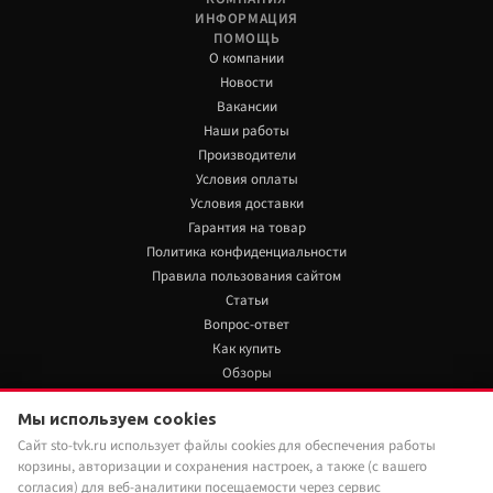
ИНФОРМАЦИЯ
ПОМОЩЬ
О компании
Новости
Вакансии
Наши работы
Производители
Условия оплаты
Условия доставки
Гарантия на товар
Политика конфиденциальности
Правила пользования сайтом
Статьи
Вопрос-ответ
Как купить
Обзоры
+7 922 480 80 85
Мы используем cookies
23 100 руб./шт
Нет в наличии
Сайт sto-tvk.ru использует файлы cookies для обеспечения работы
Мы в социальных сетях:
корзины, авторизации и сохранения настроек, а также (с вашего
Под заказ
Наши менеджеры обязательно свяжутся с
согласия) для веб-аналитики посещаемости через сервис
вами и уточнят условия заказа