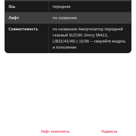
Ось
передняя
Лифт
по названию
Совместимость
по названию: Амортизатор передний
газовый SUZUKI Jimny SN413,
(JB33/43/48) c 10/98 — сверяйте модель
и поколение
На какие авто / совместимость
Подбирайте амортизатор под ту же величину лифта, что и пружины/
рессоры. При увеличении хода часто нужны регулируемая тяга Панара,
удлинённые тормозные шланги и контроль кастора.
на другой лифт или ось без сверки таблицы; на
Когда не ставить:
поколение авто, которого нет в названии.
В каких комплектах встречается
Согласуйте упругие элементы и амортизаторы одного лифта. Готовые
наборы — в разделе
Лифт комплекты
, общий раздел —
Подвеска
.