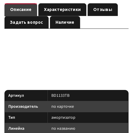
Описание
Характеристики
Отзывы
Задать вопрос
Наличие
— амортизатор
(линейка
). Ось:
BD1133TB
подвеска
по названию
, лифт:
. Позиция из каталога подвески
передняя
по названию
Custom's Tuning.
позиция подобрана под модель и назначение из
Преимущество:
названия — сверяйте лифт, ось и нагрузку до заказа.
Характеристики
Артикул
BD1133TB
Производитель
по карточке
Тип
амортизатор
Линейка
по названию