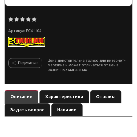
Артикул:
FC41104
Цена действительна только для интернет-
Поделиться
магазина и может отличаться от цен в
розничных магазинах
Описание
Характеристики
Отзывы
Задать вопрос
Наличие
— амортизатор
(линейка
). Ось:
FC41104
подвеска
по названию
, лифт:
. Позиция из каталога подвески
передняя
по названию